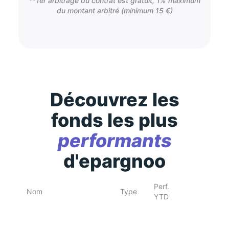
**1er arbitrage du contrat est gratuit, 1% maximum
du montant arbitré (minimum 15 €)
Découvrez les
fonds les plus
performants
d'epargnoo
Perf.
Nom
Type
YTD