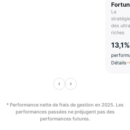
Fortu
La
stratégi
des ultr
riches
13,1%
perform
Détails
* Performance nette de frais de gestion en 2025. Les
performances passées ne préjugent pas des
performances futures.