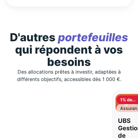
D'autres
portefeuilles
qui répondent à vos
besoins
Des allocations prêtes à investir, adaptées à
différents objectifs, accessibles dès 1 000 €.
1% de
cashbac
Assuran
vie
UBS
Gestio
de