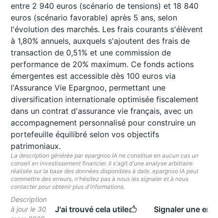
entre 2 940 euros (scénario de tensions) et 18 840
euros (scénario favorable) après 5 ans, selon
l'évolution des marchés. Les frais courants s'élèvent
à 1,80% annuels, auxquels s'ajoutent des frais de
transaction de 0,51% et une commission de
performance de 20% maximum. Ce fonds actions
émergentes est accessible dès 100 euros via
l'Assurance Vie Epargnoo, permettant une
diversification internationale optimisée fiscalement
dans un contrat d'assurance vie français, avec un
accompagnement personnalisé pour construire un
portefeuille équilibré selon vos objectifs
patrimoniaux.
La description générée par epargnoo IA ne constitue en aucun cas un
conseil en investissement financier. Il s'agit d'une analyse arbitraire
réalisée sur la base des données disponibles à date. epargnoo IA peut
commettre des erreurs, n'hésitez pas à nous les signaler et à nous
contacter pour obtenir plus d'informations.
Description
J'ai trouvé cela utile
Signaler une erre
à jour le 30