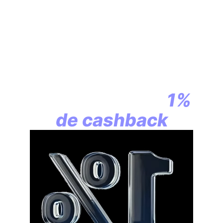
En assurance vie,
la révolution
commence par
1%
de cashback