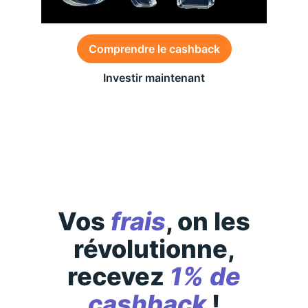
Comprendre le cashback
Investir maintenant
Des conditions générales s’appliquent à l’offre,
consultez-les
ici
Vos
frais
, on les
révolutionne,
recevez
1% de
cashback
!