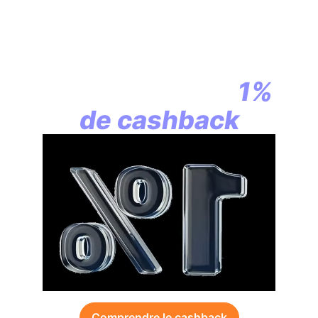
En assurance vie,
la révolution
commence par
1%
de cashback
Comprendre le cashback