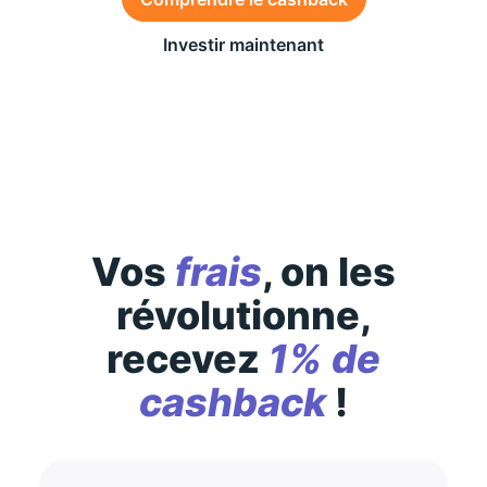
Investir maintenant
Des conditions générales s’appliquent à l’offre,
consultez-les
ici
Vos
frais
, on les
révolutionne,
recevez
1% de
cashback
!