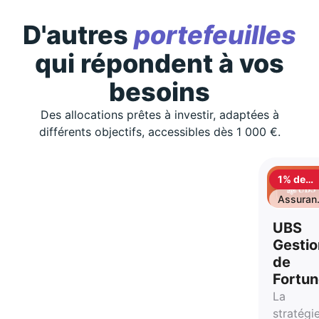
D'autres
portefeuilles
qui répondent à vos
besoins
Des allocations prêtes à investir, adaptées à
différents objectifs, accessibles dès 1 000 €.
1% de
cashbac
Assuran
vie
UBS
Gestio
de
Fortu
La
stratégi