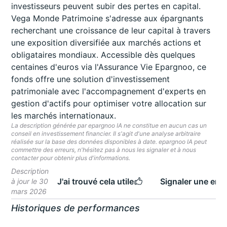
investisseurs peuvent subir des pertes en capital.
Vega Monde Patrimoine s'adresse aux épargnants
recherchant une croissance de leur capital à travers
une exposition diversifiée aux marchés actions et
obligataires mondiaux. Accessible dès quelques
centaines d'euros via l'Assurance Vie Epargnoo, ce
fonds offre une solution d'investissement
patrimoniale avec l'accompagnement d'experts en
gestion d'actifs pour optimiser votre allocation sur
les marchés internationaux.
La description générée par epargnoo IA ne constitue en aucun cas un
conseil en investissement financier. Il s'agit d'une analyse arbitraire
réalisée sur la base des données disponibles à date. epargnoo IA peut
commettre des erreurs, n'hésitez pas à nous les signaler et à nous
contacter pour obtenir plus d'informations.
Description
J'ai trouvé cela utile
Signaler une erre
à jour le 30
mars 2026
Historiques de performances