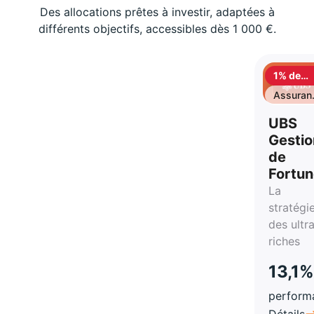
Des allocations prêtes à investir, adaptées à
différents objectifs, accessibles dès 1 000 €.
1% de
cashbac
Assuran
vie
UBS
Gestio
de
Fortu
La
stratégi
des ultr
riches
13,1%
perform
Détails