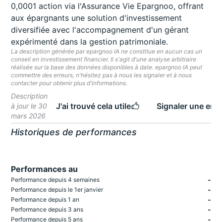
0,0001 action via l'Assurance Vie Epargnoo, offrant
aux épargnants une solution d'investissement
diversifiée avec l'accompagnement d'un gérant
expérimenté dans la gestion patrimoniale.
La description générée par epargnoo IA ne constitue en aucun cas un
conseil en investissement financier. Il s'agit d'une analyse arbitraire
réalisée sur la base des données disponibles à date. epargnoo IA peut
commettre des erreurs, n'hésitez pas à nous les signaler et à nous
contacter pour obtenir plus d'informations.
Description
J'ai trouvé cela utile
Signaler une erre
à jour le 30
mars 2026
Historiques de performances
Performances au
-
Performance depuis 4 semaines
-
Performance depuis le 1er janvier
-
Performance depuis 1 an
-
Performance depuis 3 ans
-
Performance depuis 5 ans