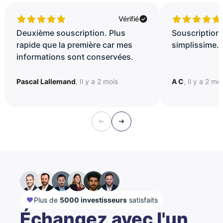
Vérifié
Deuxième souscription. Plus
Souscription 
rapide que la première car mes
simplissime..
informations sont conservées.
Pascal Lallemand
, Il y a 2 mois
A C
, Il y a 2 mo
Plus de
5000 investisseurs
satisfaits
Échangez avec l'un