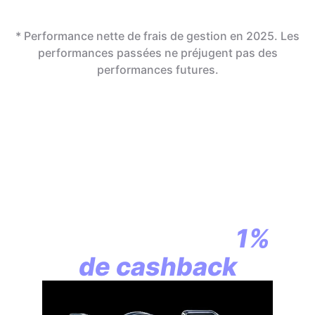
* Performance nette de frais de gestion en 2025. Les
performances passées ne préjugent pas des
performances futures.
En assurance vie,
la révolution
commence par
1%
de cashback