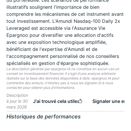
du portefeuille. Les scénarios de performance
illustratifs soulignent l'importance de bien
comprendre les mécanismes de cet instrument avant
tout investissement. L'Amundi Nasdaq-100 Daily 2x
Leveraged est accessible via l'Assurance Vie
Epargnoo pour diversifier une allocation d'actifs
avec une exposition technologique amplifiée,
bénéficiant de l'expertise d'Amundi et de
l'accompagnement personnalisé de nos conseillers
spécialisés en gestion d'épargne sophistiquée.
La description générée par epargnoo IA ne constitue en aucun cas un
conseil en investissement financier. Il s'agit d'une analyse arbitraire
réalisée sur la base des données disponibles à date. epargnoo IA peut
commettre des erreurs, n'hésitez pas à nous les signaler et à nous
contacter pour obtenir plus d'informations.
Description
J'ai trouvé cela utile
Signaler une erre
à jour le 30
mars 2026
Historiques de performances