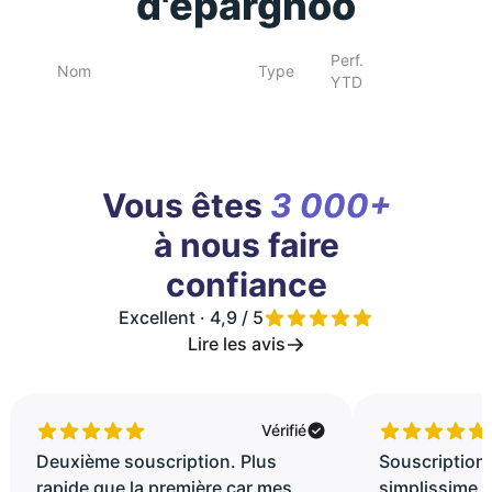
d'epargnoo
Perf.
Nom
Type
YTD
Vous êtes
3 000+
à nous faire
confiance
Excellent · 4,9 / 5
Lire les avis
Vérifié
Deuxième souscription. Plus
Souscription 
rapide que la première car mes
simplissime..