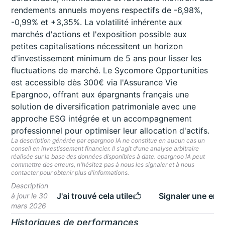
rendements annuels moyens respectifs de -6,98%,
-0,99% et +3,35%. La volatilité inhérente aux
marchés d'actions et l'exposition possible aux
petites capitalisations nécessitent un horizon
d'investissement minimum de 5 ans pour lisser les
fluctuations de marché. Le Sycomore Opportunities
est accessible dès 300€ via l'Assurance Vie
Epargnoo, offrant aux épargnants français une
solution de diversification patrimoniale avec une
approche ESG intégrée et un accompagnement
professionnel pour optimiser leur allocation d'actifs.
La description générée par epargnoo IA ne constitue en aucun cas un
conseil en investissement financier. Il s'agit d'une analyse arbitraire
réalisée sur la base des données disponibles à date. epargnoo IA peut
commettre des erreurs, n'hésitez pas à nous les signaler et à nous
contacter pour obtenir plus d'informations.
Description
J'ai trouvé cela utile
Signaler une erre
à jour le 30
mars 2026
Historiques de performances