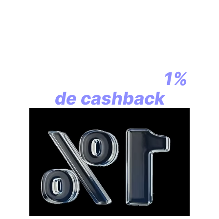
En assurance vie,
la révolution
commence par
1%
de cashback