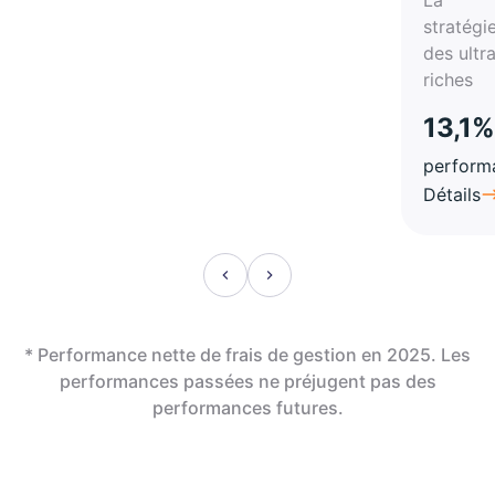
stratégi
des ultr
riches
13,1%
perform
Détails
* Performance nette de frais de gestion en 2025. Les
performances passées ne préjugent pas des
performances futures.