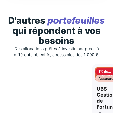
D'autres
portefeuilles
qui répondent à vos
besoins
Des allocations prêtes à investir, adaptées à
différents objectifs, accessibles dès 1 000 €.
1% de
cashbac
Assuran
vie
UBS
Gestio
de
Fortu
La