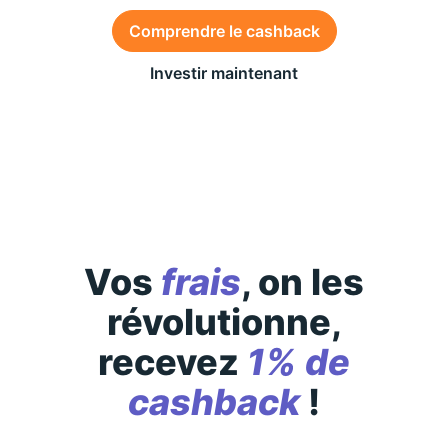
Comprendre le cashback
Investir maintenant
Des conditions générales s’appliquent à l’offre,
consultez-les
ici
Vos
frais
, on les
révolutionne,
recevez
1% de
cashback
!