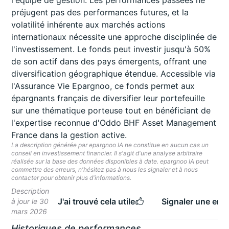
l'équipe de gestion. Les performances passées ne
préjugent pas des performances futures, et la
volatilité inhérente aux marchés actions
internationaux nécessite une approche disciplinée de
l'investissement. Le fonds peut investir jusqu'à 50%
de son actif dans des pays émergents, offrant une
diversification géographique étendue. Accessible via
l'Assurance Vie Epargnoo, ce fonds permet aux
épargnants français de diversifier leur portefeuille
sur une thématique porteuse tout en bénéficiant de
l'expertise reconnue d'Oddo BHF Asset Management
France dans la gestion active.
La description générée par epargnoo IA ne constitue en aucun cas un
conseil en investissement financier. Il s'agit d'une analyse arbitraire
réalisée sur la base des données disponibles à date. epargnoo IA peut
commettre des erreurs, n'hésitez pas à nous les signaler et à nous
contacter pour obtenir plus d'informations.
Description
J'ai trouvé cela utile
Signaler une erre
à jour le 30
mars 2026
Historiques de performances