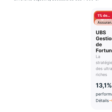
1% de
cashbac
Assuran
vie
UBS
Gestio
de
Fortu
La
stratégi
des ultr
riches
13,1%
perform
Détails