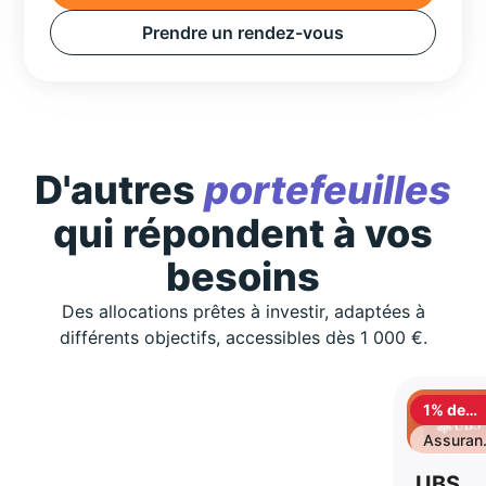
Prendre un rendez-vous
D'autres
portefeuilles
qui répondent à vos
besoins
Des allocations prêtes à investir, adaptées à
différents objectifs, accessibles dès 1 000 €.
1% de
cashbac
Assuran
vie
UBS