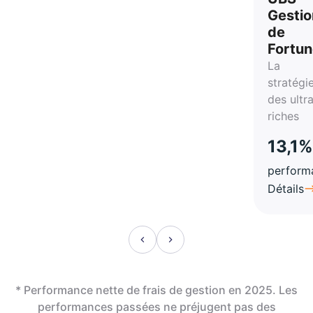
Gestio
de
Fortu
La
stratégi
des ultr
riches
13,1%
perform
Détails
* Performance nette de frais de gestion en 2025. Les
performances passées ne préjugent pas des