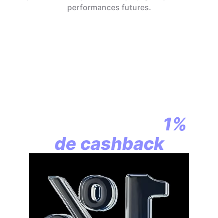
performances futures.
En assurance vie,
la révolution
commence par
1%
de cashback