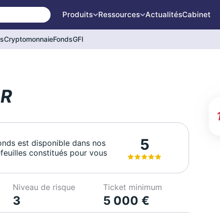
Produits
Ressources
Actualités
Cabinet
és
Cryptomonnaie
Fonds
GFI
 R
5
onds est disponible dans nos
feuilles constitués pour vous
Niveau de risque
Ticket minimum
3
5 000 €