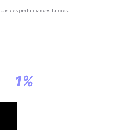
 pas des performances futures.
a
ar
1%