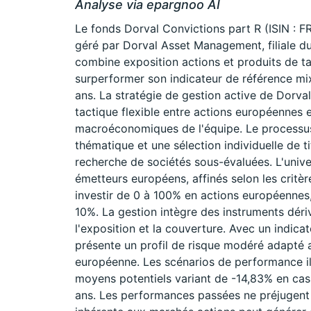
Analyse via epargnoo AI
Le fonds Dorval Convictions part R (ISIN : 
géré par Dorval Asset Management, filiale 
combine exposition actions et produits de t
surperformer son indicateur de référence m
ans. La stratégie de gestion active de Dorv
tactique flexible entre actions européennes e
macroéconomiques de l'équipe. Le processus
thématique et une sélection individuelle de t
recherche de sociétés sous-évaluées. L'univ
émetteurs européens, affinés selon les critè
investir de 0 à 100% en actions européennes,
10%. La gestion intègre des instruments dériv
l'exposition et la couverture. Avec un indica
présente un profil de risque modéré adapté a
européenne. Les scénarios de performance il
moyens potentiels variant de -14,83% en cas
ans. Les performances passées ne préjugent p