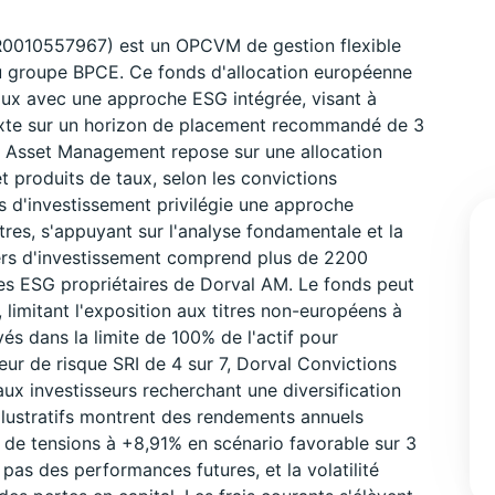
FR0010557967) est un OPCVM de gestion flexible
du groupe BPCE. Ce fonds d'allocation européenne
aux avec une approche ESG intégrée, visant à
ixte sur un horizon de placement recommandé de 3
al Asset Management repose sur une allocation
t produits de taux, selon les convictions
 d'investissement privilégie une approche
itres, s'appuyant sur l'analyse fondamentale et la
ers d'investissement comprend plus de 2200
res ESG propriétaires de Dorval AM. Le fonds peut
 limitant l'exposition aux titres non-européens à
és dans la limite de 100% de l'actif pour
teur de risque SRI de 4 sur 7, Dorval Convictions
ux investisseurs recherchant une diversification
lustratifs montrent des rendements annuels
 de tensions à +8,91% en scénario favorable sur 3
as des performances futures, et la volatilité