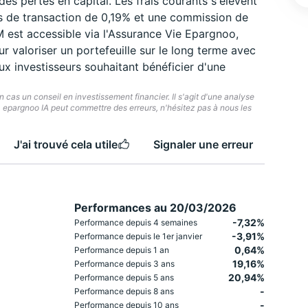
es pertes en capital. Les frais courants s'élèvent
is de transaction de 0,19% et une commission de
est accessible via l'Assurance Vie Epargnoo,
ur valoriser un portefeuille sur le long terme avec
 investisseurs souhaitant bénéficier d'une
cas un conseil en investissement financier. Il s'agit d'une analyse
e. epargnoo IA peut commettre des erreurs, n'hésitez pas à nous les
J'ai trouvé cela utile
Signaler une erreur
Performances au 20/03/2026
-7,32%
Performance depuis 4 semaines
-3,91%
Performance depuis le 1er janvier
0,64%
Performance depuis 1 an
19,16%
Performance depuis 3 ans
20,94%
Performance depuis 5 ans
-
Performance depuis 8 ans
-
Performance depuis 10 ans