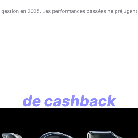
de gestion en 2025. Les performances passées ne préjugent
En assurance vie, l
lution commence p
de cashback