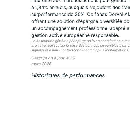
inhérente aux marchés actions peut générer d
à 1,84% annuels, auxquels s'ajoutent des fra
surperformance de 20%. Ce fonds Dorval AM 
offrant une solution d'épargne diversifiée po
un accompagnement professionnel adapté aux
gestion active européenne responsable.
La description générée par epargnoo IA ne constitue en aucun 
arbitraire réalisée sur la base des données disponibles à dat
signaler et à nous contacter pour obtenir plus d'informations.
Description à jour le 30
mars 2026
Historiques de performances