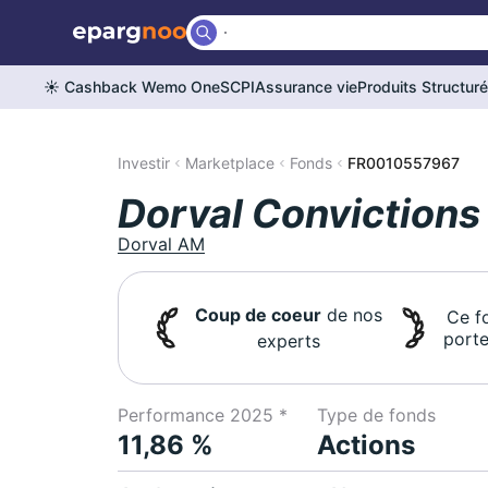
☀️ Cashback Wemo One
SCPI
Assurance vie
Produits Structur
Investir
Marketplace
Fonds
FR0010557967
Dorval Convictions
Dorval AM
Coup de coeur
de nos
Ce f
porte
experts
Performance 2025 *
Type de fonds
11,86 %
Actions