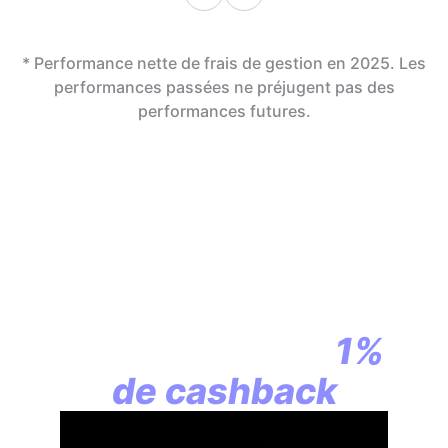
* Performance nette de frais de gestion en 2025. Les
performances passées ne préjugent pas des
performances futures.
En assurance vie,
la révolution
commence par
1%
de cashback