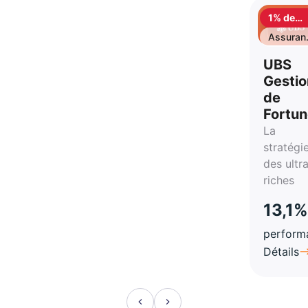
1% de
cashbac
Assuran
vie
UBS
Gestio
de
Fortu
La
stratégi
des ultr
riches
13,1%
perform
Détails