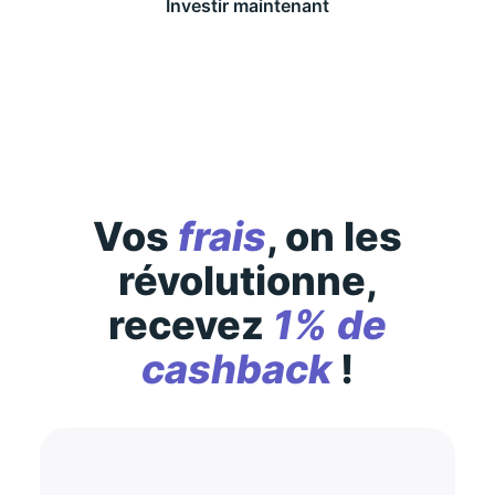
Investir maintenant
Des conditions générales s’appliquent à l’offre,
consultez-les
ici
Vos
frais
, on les
révolutionne,
recevez
1% de
cashback
!