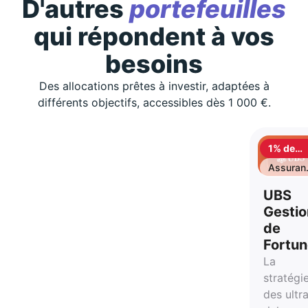
D'autres
portefeuilles
qui répondent à vos
besoins
Des allocations prêtes à investir, adaptées à
différents objectifs, accessibles dès 1 000 €.
1% de
cashbac
Assuran
vie
UBS
Gestio
de
Fortu
La
stratégi
des ultr