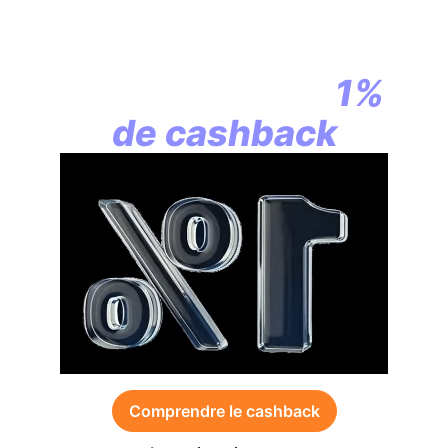
En assurance vie,
la révolution
commence par
1%
de cashback
Comprendre le cashback