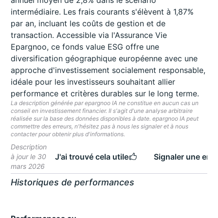
annuel moyen de 2,8% dans le scénario
intermédiaire. Les frais courants s'élèvent à 1,87%
par an, incluant les coûts de gestion et de
transaction. Accessible via l'Assurance Vie
Epargnoo, ce fonds value ESG offre une
diversification géographique européenne avec une
approche d'investissement socialement responsable,
idéale pour les investisseurs souhaitant allier
performance et critères durables sur le long terme.
La description générée par epargnoo IA ne constitue en aucun cas un
conseil en investissement financier. Il s'agit d'une analyse arbitraire
réalisée sur la base des données disponibles à date. epargnoo IA peut
commettre des erreurs, n'hésitez pas à nous les signaler et à nous
contacter pour obtenir plus d'informations.
Description
J'ai trouvé cela utile
Signaler une erre
à jour le 30
mars 2026
Historiques de performances