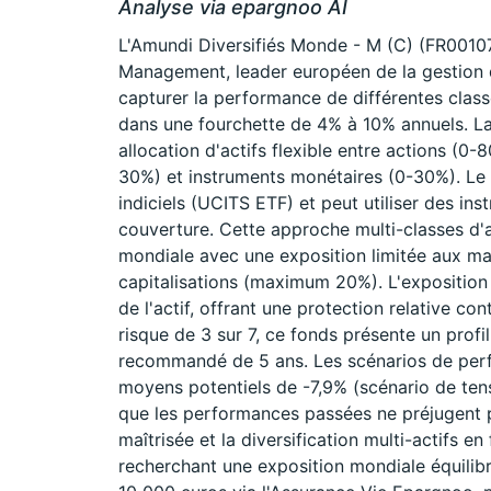
Analyse via epargnoo AI
L'Amundi Diversifiés Monde - M (C) (FR001
Management, leader européen de la gestion d'
capturer la performance de différentes classe
dans une fourchette de 4% à 10% annuels. La 
allocation d'actifs flexible entre actions (0
30%) et instruments monétaires (0-30%). Le 
indiciels (UCITS ETF) et peut utiliser des in
couverture. Cette approche multi-classes d'
mondiale avec une exposition limitée aux m
capitalisations (maximum 20%). L'expositio
de l'actif, offrant une protection relative co
risque de 3 sur 7, ce fonds présente un prof
recommandé de 5 ans. Les scénarios de perf
moyens potentiels de -7,9% (scénario de tens
que les performances passées ne préjugent p
maîtrisée et la diversification multi-actifs 
recherchant une exposition mondiale équilib