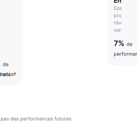
Enviro
Epargnez
pour la
révolution
verte
t
7%
de
é
performa
%
de
rmance*
tails
 pas des performances futures.