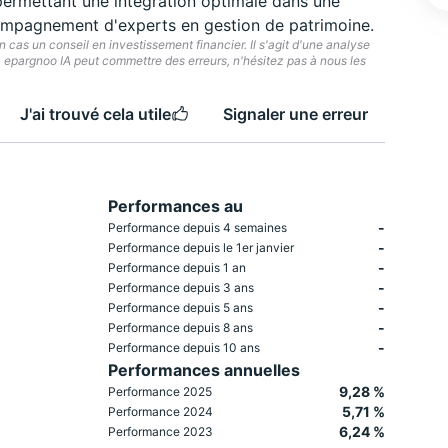
permettant une intégration optimale dans une
ccompagnement d'experts en gestion de patrimoine.
cas un conseil en investissement financier. Il s'agit d'une analyse
e. epargnoo IA peut commettre des erreurs, n'hésitez pas à nous les
J'ai trouvé cela utile
Signaler une erreur
Performances au
-
Performance depuis 4 semaines
-
Performance depuis le 1er janvier
-
Performance depuis 1 an
-
Performance depuis 3 ans
-
Performance depuis 5 ans
-
Performance depuis 8 ans
-
Performance depuis 10 ans
Performances annuelles
9,28 %
Performance 2025
5,71 %
Performance 2024
6,24 %
Performance 2023