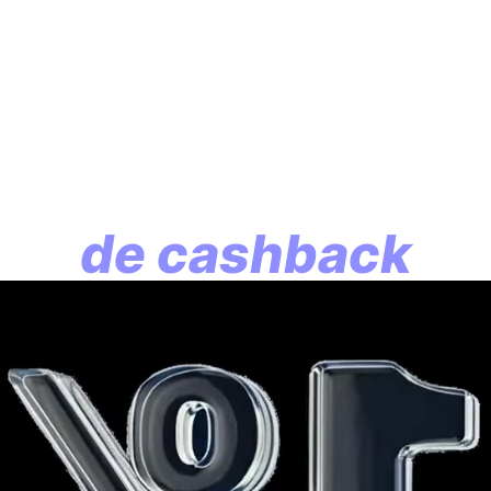
En assurance vie, l
lution commence p
de cashback