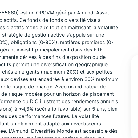
0755660) est un OPCVM géré par Amundi Asset
actifs. Ce fonds de fonds diversifié vise à
s d'actifs mondiaux tout en maîtrisant la volatilité
stratégie de gestion active s'appuie sur une
-80%), obligations (0-80%), matières premières (0-
gérant investit principalement dans des ETF
struments dérivés à des fins d'exposition ou de
actifs permet une diversification géographique
archés émergents (maximum 20%) et aux petites
n aux devises est encadrée à environ 30% maximum
ntre le risque de change. Avec un indicateur de
il de risque modéré pour un horizon de placement
ormance du DIC illustrent des rendements annuels
ions) à +4,3% (scénario favorable) sur 5 ans, bien
as des performances futures. La volatilité
en font un placement adapté aux investisseurs
rée. L'Amundi Diversifiés Monde est accessible dès