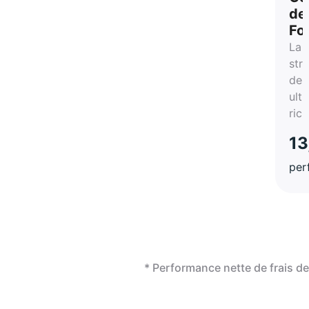
de
Fo
La
str
des
ultr
ric
13
per
* Performance nette de frais 