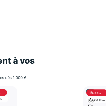
nt à vos
les dès 1 000 €.
1% de
ack
cashback
-
nce
Assurance
Social 
vie
r