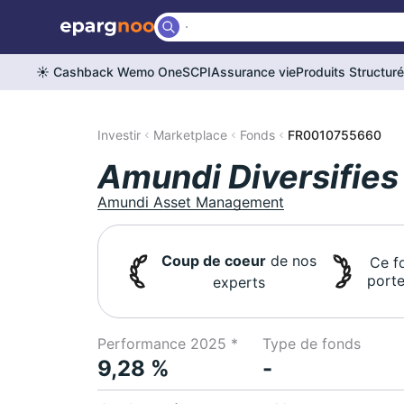
☀️ Cashback Wemo One
SCPI
Assurance vie
Produits Structur
Investir
Marketplace
Fonds
FR0010755660
Amundi Diversifie
Amundi Asset Management
Coup de coeur
de nos
Ce f
porte
experts
Performance 2025 *
Type de fonds
9,28 %
-