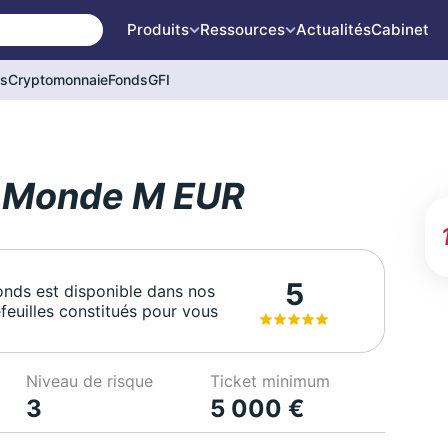
Produits
Ressources
Actualités
Cabinet
és
Cryptomonnaie
Fonds
GFI
s Monde M EUR
5
onds est disponible dans nos
feuilles constitués pour vous
Niveau de risque
Ticket minimum
3
5 000 €