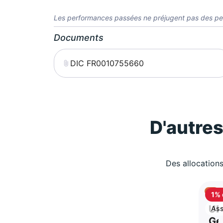
Les performances passées ne préjugent pas des pe
Documents
DIC FR0010755660
D'autre
Des allocations
1% 
ca
UB
Ass
vie
Ge