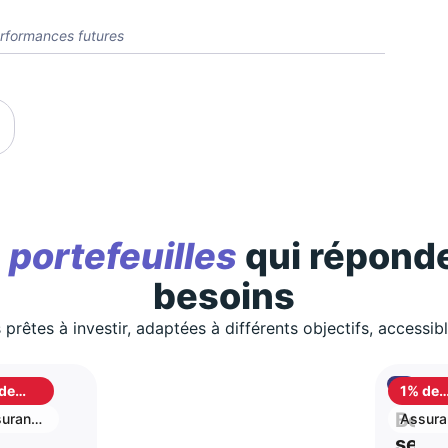
rformances futures
s
portefeuilles
qui réponde
besoins
 prêtes à investir, adaptées à différents objectifs, accessib
de
1% de
shback
cashb
S
Best
urance
Assura
vie
stion
selle