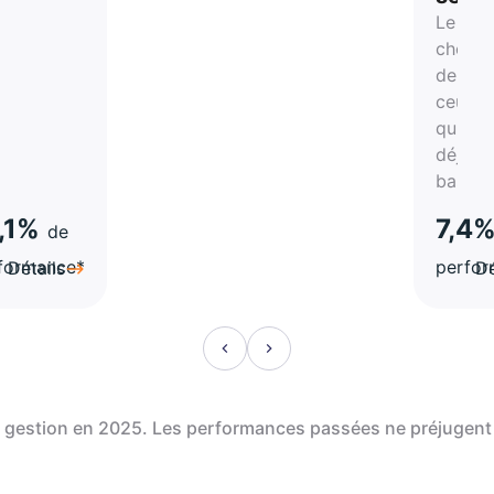
Le
rtune
choix
de
atégie
ceux
qui on
a-
déjà
hes
bascul
,1%
7,4
de
formance*
perfo
Détails
Dé
de gestion en 2025. Les performances passées ne préjugent