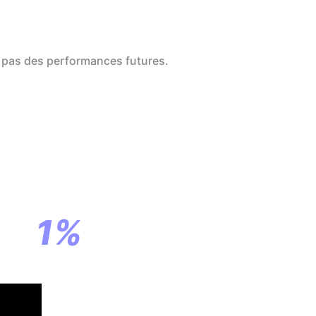
 pas des performances futures.
a
ar
1%