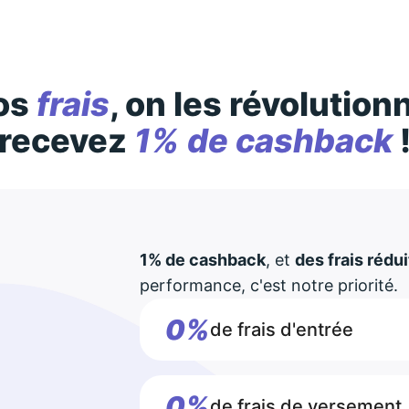
os
frais
, on les révolution
recevez
1% de cashback
1% de cashback
, et
des frais rédui
performance, c'est notre priorité.
0%
de frais d'entrée
0%
de frais de versement