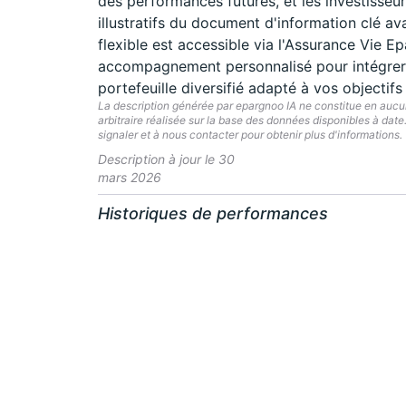
des performances futures, et les investisseu
illustratifs du document d'information clé av
flexible est accessible via l'Assurance Vie E
accompagnement personnalisé pour intégrer c
portefeuille diversifié adapté à vos objectifs
La description générée par epargnoo IA ne constitue en aucun 
arbitraire réalisée sur la base des données disponibles à dat
signaler et à nous contacter pour obtenir plus d'informations.
Description à jour le 30
mars 2026
Historiques de performances