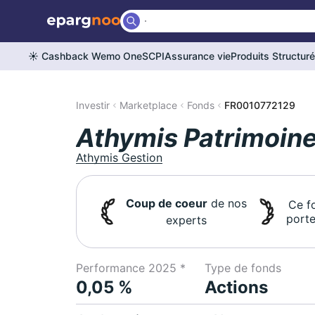
☀️ Cashback Wemo One
SCPI
Assurance vie
Produits Structur
Investir
Marketplace
Fonds
FR0010772129
Athymis Patrimoine
Athymis Gestion
Coup de coeur
de nos
Ce f
porte
experts
Performance 2025 *
Type de fonds
0,05 %
Actions