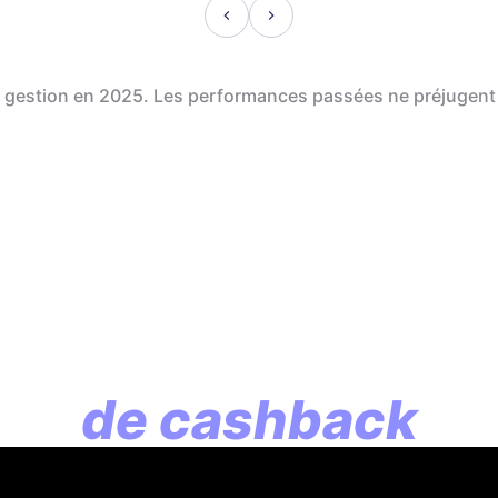
de gestion en 2025. Les performances passées ne préjugent
En assurance vie, l
lution commence p
de cashback