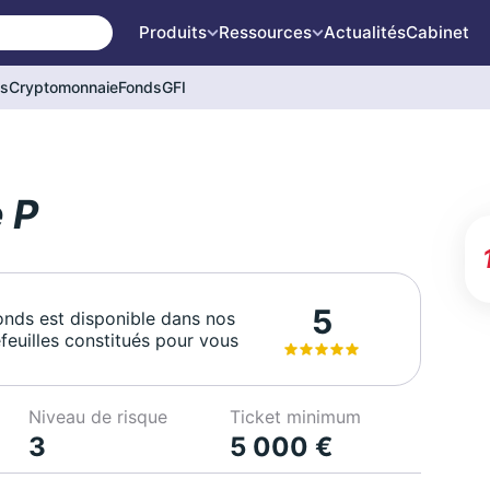
Produits
Ressources
Actualités
Cabinet
és
Cryptomonnaie
Fonds
GFI
 P
5
onds est disponible dans nos
feuilles constitués pour vous
Niveau de risque
Ticket minimum
3
5 000 €