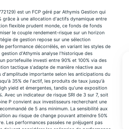
772129) est un FCP géré par Athymis Gestion qui
 grâce à une allocation d'actifs dynamique entre
ation flexible prudent monde, ce fonds de fonds
imiser le couple rendement-risque sur un horizon
atégie de gestion repose sur une sélection
e performance décorrélés, en variant les styles de
gestion d'Athymis analyse l'historique des
 un portefeuille investi entre 90% et 100% via des
tion tactique s'adapte de manière réactive aux
d'amplitude importante selon les anticipations du
qu'à 35% de l'actif, les produits de taux jusqu'à
high yield et émergentes, tandis qu'une exposition
. Avec un indicateur de risque SRI de 3 sur 7, soit
ine P convient aux investisseurs recherchant une
n recommandé de 5 ans minimum. La sensibilité aux
position au risque de change pouvant atteindre 50%
ière. Les performances passées ne préjugent pas