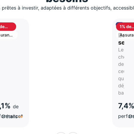
 prêtes à investir, adaptées à différents objectifs, accessib
de
1% de
shback
cashb
S
Best
urance
Assura
vie
stion
selle
Le
rtune
choix
de
atégie
ceux
qui on
a-
déjà
hes
bascul
,1%
7,4
de
formance*
perfo
Détails
Dé