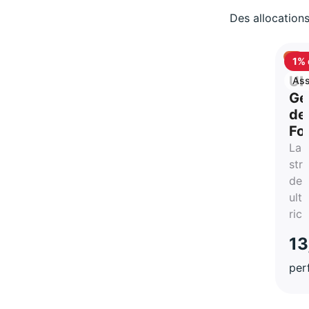
Des allocations
1% 
ca
UB
Ass
vie
Ge
de
Fo
La
str
des
ultr
ric
13
per