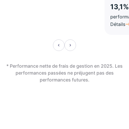
13,1%
perform
Détails
* Performance nette de frais de gestion en 2025. Les
performances passées ne préjugent pas des
performances futures.
En assurance vie,