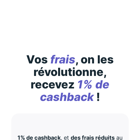
Des conditions générales s’appliquent à l’offre,
consultez-les
ici
Vos
frais
, on les
révolutionne,
recevez
1% de
cashback
!
1% de cashback
, et
des frais réduits
au