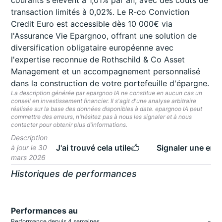
courants s'élèvent à 1,01% par an, avec des coûts de
transaction limités à 0,02%. Le R-co Conviction
Credit Euro est accessible dès 10 000€ via
l'Assurance Vie Epargnoo, offrant une solution de
diversification obligataire européenne avec
l'expertise reconnue de Rothschild & Co Asset
Management et un accompagnement personnalisé
dans la construction de votre portefeuille d'épargne.
La description générée par epargnoo IA ne constitue en aucun cas un
conseil en investissement financier. Il s'agit d'une analyse arbitraire
réalisée sur la base des données disponibles à date. epargnoo IA peut
commettre des erreurs, n'hésitez pas à nous les signaler et à nous
contacter pour obtenir plus d'informations.
Description
J'ai trouvé cela utile
Signaler une erre
à jour le 30
mars 2026
Historiques de performances
Performances au
-
Performance depuis 4 semaines