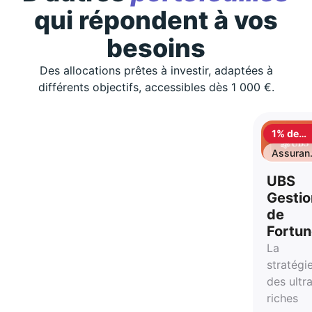
qui répondent à vos
besoins
Des allocations prêtes à investir, adaptées à
différents objectifs, accessibles dès 1 000 €.
1% de
cashbac
Assuran
vie
UBS
Gestio
de
Fortu
La
stratégi
des ultr
riches