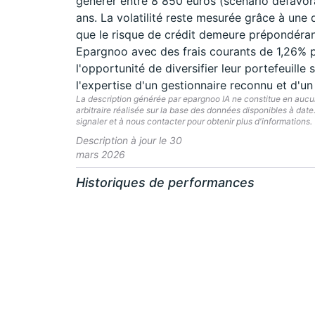
générer entre 8 850 euros (scénario défavora
ans. La volatilité reste mesurée grâce à une d
que le risque de crédit demeure prépondérant
Epargnoo avec des frais courants de 1,26% p
l'opportunité de diversifier leur portefeuille 
l'expertise d'un gestionnaire reconnu et d'
La description générée par epargnoo IA ne constitue en aucun 
arbitraire réalisée sur la base des données disponibles à dat
signaler et à nous contacter pour obtenir plus d'informations.
Description à jour le 30
mars 2026
Historiques de performances