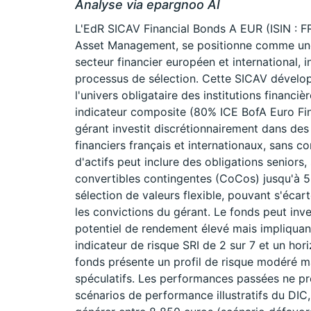
Analyse via epargnoo AI
L'EdR SICAV Financial Bonds A EUR (ISIN : 
Asset Management, se positionne comme une 
secteur financier européen et international,
processus de sélection. Cette SICAV dévelop
l'univers obligataire des institutions financi
indicateur composite (80% ICE BofA Euro Fin
gérant investit discrétionnairement dans des 
financiers français et internationaux, sans co
d'actifs peut inclure des obligations seniors,
convertibles contingentes (CoCos) jusqu'à 50
sélection de valeurs flexible, pouvant s'écart
les convictions du gérant. Le fonds peut inves
potentiel de rendement élevé mais impliquant
indicateur de risque SRI de 2 sur 7 et un h
fonds présente un profil de risque modéré ma
spéculatifs. Les performances passées ne pr
scénarios de performance illustratifs du DIC