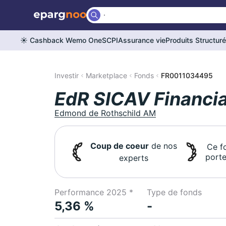
☀️ Cashback Wemo One
SCPI
Assurance vie
Produits Structur
Investir
Marketplace
Fonds
FR0011034495
EdR SICAV Financi
Edmond de Rothschild AM
Coup de coeur
de nos
Ce f
porte
experts
Performance 2025 *
Type de fonds
5,36 %
-