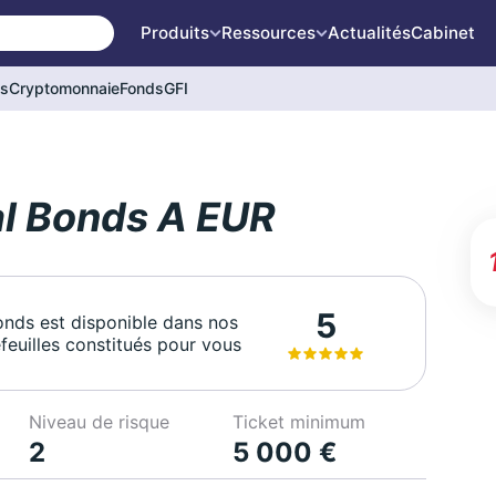
Produits
Ressources
Actualités
Cabinet
és
Cryptomonnaie
Fonds
GFI
al Bonds A EUR
5
onds est disponible dans nos
feuilles constitués pour vous
Niveau de risque
Ticket minimum
2
5 000 €