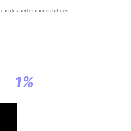
 pas des performances futures.
a
ar
1%