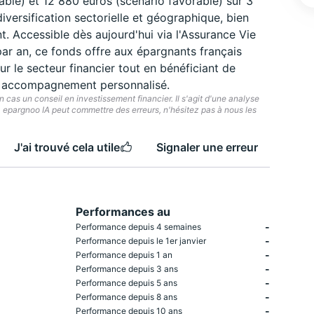
ble) et 12 880 euros (scénario favorable) sur 3
iversification sectorielle et géographique, bien
. Accessible dès aujourd'hui via l'Assurance Vie
ar an, ce fonds offre aux épargnants français
sur le secteur financier tout en bénéficiant de
un accompagnement personnalisé.
cas un conseil en investissement financier. Il s'agit d'une analyse
e. epargnoo IA peut commettre des erreurs, n'hésitez pas à nous les
J'ai trouvé cela utile
Signaler une erreur
Performances au
-
Performance depuis 4 semaines
-
Performance depuis le 1er janvier
-
Performance depuis 1 an
-
Performance depuis 3 ans
-
Performance depuis 5 ans
-
Performance depuis 8 ans
-
Performance depuis 10 ans