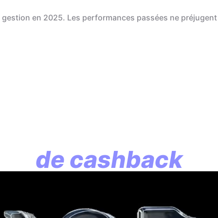
de gestion en 2025. Les performances passées ne préjugent
En assurance vie, l
lution commence p
de cashback