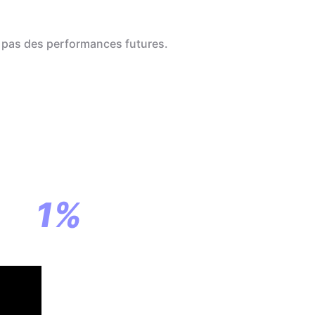
 pas des performances futures.
a
ar
1%