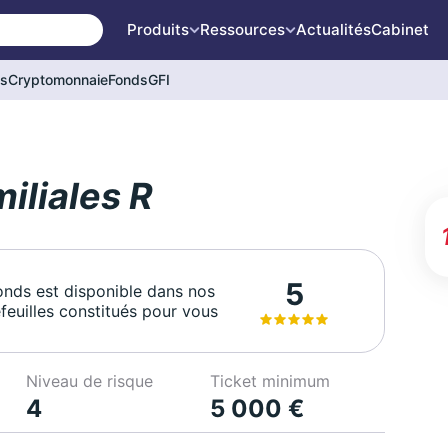
Produits
Ressources
Actualités
Cabinet
és
Cryptomonnaie
Fonds
GFI
iliales R
5
onds est disponible dans nos
feuilles constitués pour vous
Niveau de risque
Ticket minimum
4
5 000 €