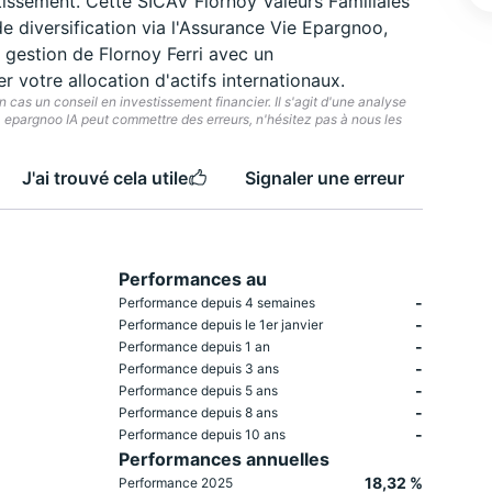
tissement. Cette SICAV Flornoy Valeurs Familiales
e diversification via l'Assurance Vie Epargnoo,
 gestion de Flornoy Ferri avec un
votre allocation d'actifs internationaux.
cas un conseil en investissement financier. Il s'agit d'une analyse
e. epargnoo IA peut commettre des erreurs, n'hésitez pas à nous les
J'ai trouvé cela utile
Signaler une erreur
Performances au
-
Performance depuis 4 semaines
-
Performance depuis le 1er janvier
-
Performance depuis 1 an
-
Performance depuis 3 ans
-
Performance depuis 5 ans
-
Performance depuis 8 ans
-
Performance depuis 10 ans
Performances annuelles
18,32 %
Performance 2025