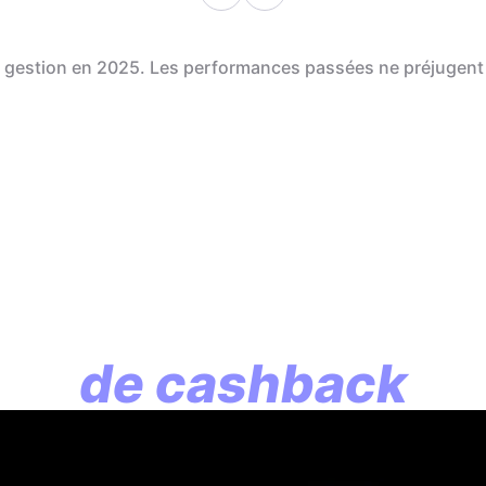
de gestion en 2025. Les performances passées ne préjugent
En assurance vie, l
lution commence p
de cashback