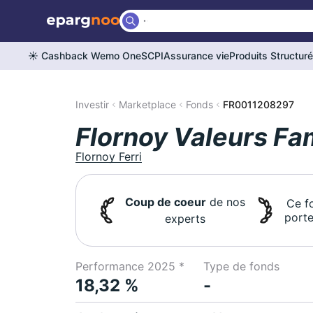
☀️ Cashback Wemo One
SCPI
Assurance vie
Produits Structur
Investir
Marketplace
Fonds
FR0011208297
Flornoy Valeurs Fam
Flornoy Ferri
Coup de coeur
de nos
Ce f
porte
experts
Performance 2025 *
Type de fonds
18,32 %
-