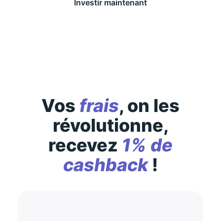
Investir maintenant
Des conditions générales s’appliquent à l’offre,
consultez-les
ici
Vos
frais
, on les
révolutionne,
recevez
1% de
cashback
!