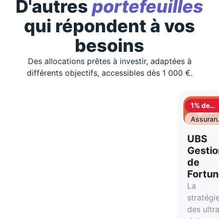
D'autres
portefeuilles
qui répondent à vos
besoins
Des allocations prêtes à investir, adaptées à
différents objectifs, accessibles dès 1 000 €.
1% de
cashbac
Assuran
vie
UBS
Gestio
de
Fortu
La
stratégi
des ultr