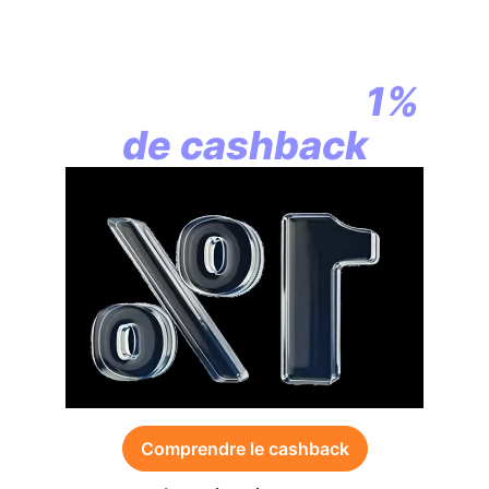
En assurance vie,
la révolution
commence par
1%
de cashback
Comprendre le cashback