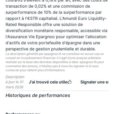
courants s'élèvent à 0,18% par an, avec des coûts de
transaction de 0,02% et une commission de
surperformance de 10% de la surperformance par
rapport à l'€STR capitalisé. L'Amundi Euro Liquidity-
Rated Responsible offre une solution de
diversification monétaire responsable, accessible via
l'Assurance Vie Epargnoo pour optimiser l'allocation
d'actifs de votre portefeuille d'épargne dans une
perspective de gestion prudentielle et durable.
La description générée par epargnoo IA ne constitue en aucun cas un
conseil en investissement financier. Il s'agit d'une analyse arbitraire
réalisée sur la base des données disponibles à date. epargnoo IA peut
commettre des erreurs, n'hésitez pas à nous les signaler et à nous
contacter pour obtenir plus d'informations.
Description
J'ai trouvé cela utile
Signaler une erre
à jour le 31
mars 2026
Historiques de performances