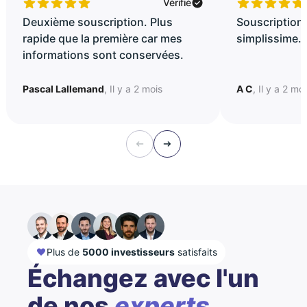
Vérifié
Deuxième souscription. Plus
Souscription 
rapide que la première car mes
simplissime..
informations sont conservées.
Pascal Lallemand
, Il y a 2 mois
A C
, Il y a 2 mo
Plus de
5000 investisseurs
satisfaits
Échangez avec l'un
de nos
experts...