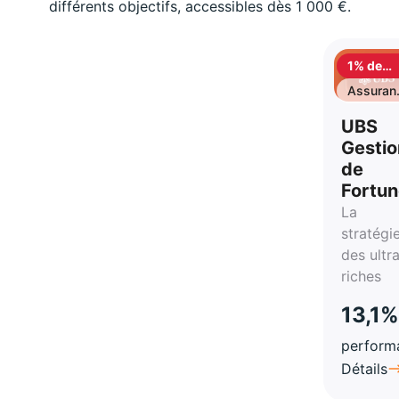
différents objectifs, accessibles dès 1 000 €.
1% de
cashbac
Assuran
vie
UBS
Gestio
de
Fortu
La
stratégi
des ultr
riches
13,1%
perform
Détails