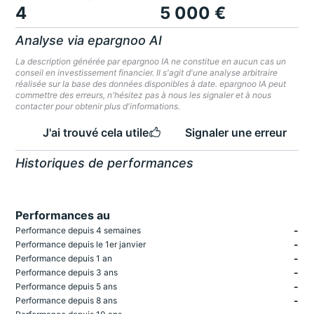
4
5 000 €
Analyse via epargnoo AI
La description générée par epargnoo IA ne constitue en aucun cas un
conseil en investissement financier. Il s'agit d'une analyse arbitraire
réalisée sur la base des données disponibles à date. epargnoo IA peut
commettre des erreurs, n'hésitez pas à nous les signaler et à nous
contacter pour obtenir plus d'informations.
J'ai trouvé cela utile
Signaler une erreur
Historiques de performances
Performances au
-
Performance depuis 4 semaines
-
Performance depuis le 1er janvier
-
Performance depuis 1 an
-
Performance depuis 3 ans
-
Performance depuis 5 ans
-
Performance depuis 8 ans