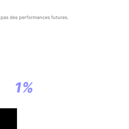
 pas des performances futures.
a
ar
1%