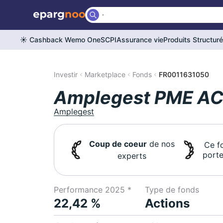
☀️ Cashback Wemo One
SCPI
Assurance vie
Produits Structur
Investir
Marketplace
Fonds
FR0011631050
Amplegest PME A
Amplegest
Coup de coeur
de nos
Ce f
porte
experts
Performance 2025 *
Type de fonds
22,42 %
Actions