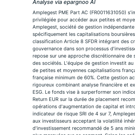
Analyse via epargnoo AI
Amplegest PME Part AC (FR0011631050) s'im
privilégiée pour accéder aux petites et moy
Amplegest, société de gestion indépendante 
spécifiquement les capitalisations boursières 
classification Article 8 SFDR intégrant des 
gouvernance dans son processus d'investiss
repose sur une approche discrétionnaire de s
des sociétés. L'équipe de gestion investit au
de petites et moyennes capitalisations franç
française minimum de 60%. Cette gestion act
rigoureux combinant analyse financière et ext
ESG. Le fonds vise à surperformer son indi
Return EUR sur la durée de placement recomm
opérations d'augmentation de capital et int
indicateur de risque SRI de 4 sur 7, Ampleg
aux investisseurs acceptant la volatilité inhé
d'investissement recommandé de 5 ans minim