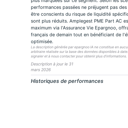
plus marquées sur ce segment. Selon les scén
performances passées ne préjugent pas des p
être conscients du risque de liquidité spéc
sont plus réduits. Amplegest PME Part AC es
maximum via l'Assurance Vie Epargnoo, offra
français de demain tout en bénéficiant de l'é
optimisée.
La description générée par epargnoo IA ne constitue en aucun 
arbitraire réalisée sur la base des données disponibles à dat
signaler et à nous contacter pour obtenir plus d'informations.
Description à jour le 31
mars 2026
Historiques de performances