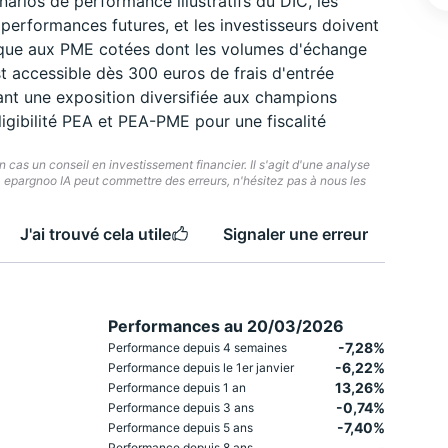
arios de performance illustratifs du DIC, les
erformances futures, et les investisseurs doivent
ifique aux PME cotées dont les volumes d'échange
t accessible dès 300 euros de frais d'entrée
nt une exposition diversifiée aux champions
ligibilité PEA et PEA-PME pour une fiscalité
cas un conseil en investissement financier. Il s'agit d'une analyse
e. epargnoo IA peut commettre des erreurs, n'hésitez pas à nous les
J'ai trouvé cela utile
Signaler une erreur
Performances au 20/03/2026
-7,28%
Performance depuis 4 semaines
-6,22%
Performance depuis le 1er janvier
13,26%
Performance depuis 1 an
-0,74%
Performance depuis 3 ans
-7,40%
Performance depuis 5 ans
-
Performance depuis 8 ans