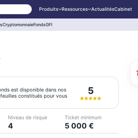
Produits
Ressources
Actualités
Cabinet
és
Cryptomonnaie
Fonds
GFI
C
5
onds est disponible dans nos
feuilles constitués pour vous
Niveau de risque
Ticket minimum
4
5 000 €