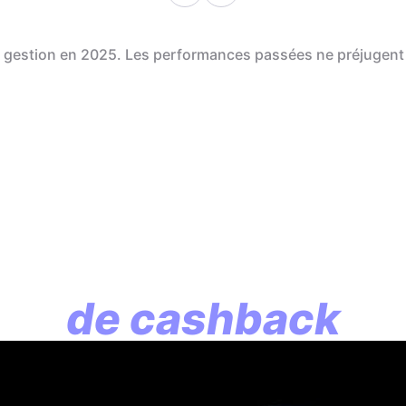
de gestion en 2025. Les performances passées ne préjugent
En assurance vie, l
lution commence p
de cashback