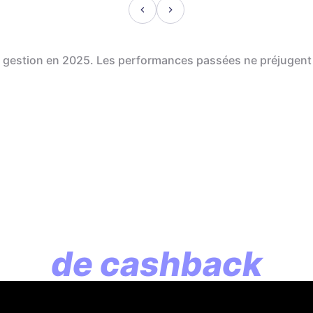
de gestion en 2025. Les performances passées ne préjugent
En assurance vie, l
lution commence p
de cashback