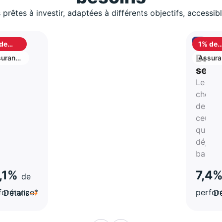
 prêtes à investir, adaptées à différents objectifs, accessib
de
1% de
shback
cashb
S
Best
urance
Assura
vie
stion
selle
Le
rtune
choix
de
atégie
ceux
qui on
a-
déjà
hes
bascul
,1%
7,4
de
formance*
perfo
Détails
Dé