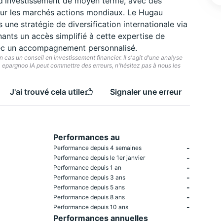
 d'investissement de moyen terme, avec des
 sur les marchés actions mondiaux. Le Hugau
une stratégie de diversification internationale via
ants un accès simplifié à cette expertise de
vec un accompagnement personnalisé.
cas un conseil en investissement financier. Il s'agit d'une analyse
e. epargnoo IA peut commettre des erreurs, n'hésitez pas à nous les
J'ai trouvé cela utile
Signaler une erreur
Performances au
-
Performance depuis 4 semaines
-
Performance depuis le 1er janvier
-
Performance depuis 1 an
-
Performance depuis 3 ans
-
Performance depuis 5 ans
-
Performance depuis 8 ans
-
Performance depuis 10 ans
Performances annuelles