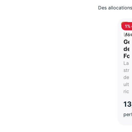
Des allocations
1% 
ca
UB
Ass
vie
Ge
de
Fo
La
str
des
ultr
ric
13
per