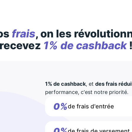
os
frais
, on les révolution
recevez
1% de cashback
1% de cashback
, et
des frais rédui
performance, c'est notre priorité.
0%
de frais d'entrée
0%
de frais de versement