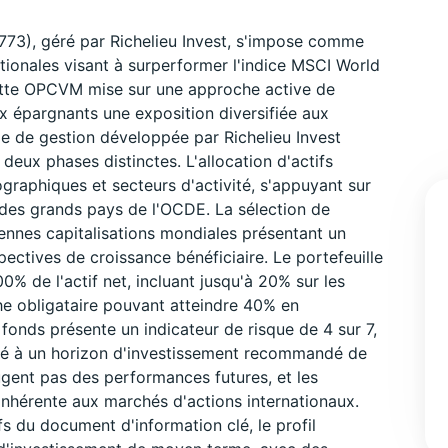
3), géré par Richelieu Invest, s'impose comme
ationales visant à surperformer l'indice MSCI World
ette OPCVM mise sur une approche active de
ux épargnants une exposition diversifiée aux
ie de gestion développée par Richelieu Invest
eux phases distinctes. L'allocation d'actifs
ographiques et secteurs d'activité, s'appuyant sur
es grands pays de l'OCDE. La sélection de
yennes capitalisations mondiales présentant un
pectives de croissance bénéficiaire. Le portefeuille
% de l'actif net, incluant jusqu'à 20% sur les
 obligataire pouvant atteindre 40% en
fonds présente un indicateur de risque de 4 sur 7,
té à un horizon d'investissement recommandé de
gent pas des performances futures, et les
é inhérente aux marchés d'actions internationaux.
fs du document d'information clé, le profil