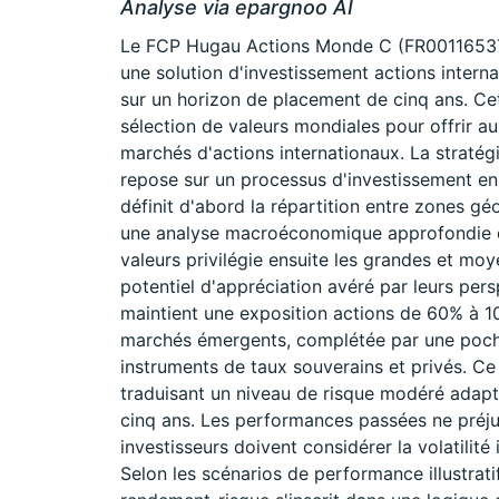
Analyse via epargnoo AI
Le FCP Hugau Actions Monde C (FR001165377
une solution d'investissement actions intern
sur un horizon de placement de cinq ans. C
sélection de valeurs mondiales pour offrir a
marchés d'actions internationaux. La stratég
repose sur un processus d'investissement en d
définit d'abord la répartition entre zones gé
une analyse macroéconomique approfondie d
valeurs privilégie ensuite les grandes et mo
potentiel d'appréciation avéré par leurs pers
maintient une exposition actions de 60% à 100
marchés émergents, complétée par une poche
instruments de taux souverains et privés. Ce 
traduisant un niveau de risque modéré adap
cinq ans. Les performances passées ne préju
investisseurs doivent considérer la volatilit
Selon les scénarios de performance illustrati