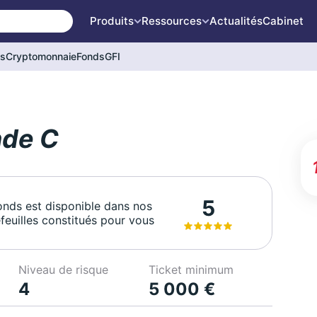
Produits
Ressources
Actualités
Cabinet
és
Cryptomonnaie
Fonds
GFI
nde C
5
onds est disponible dans nos
feuilles constitués pour vous
Niveau de risque
Ticket minimum
4
5 000 €