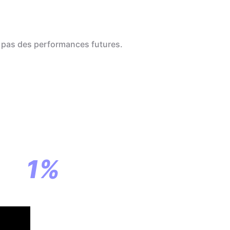
 pas des performances futures.
a
ar
1%