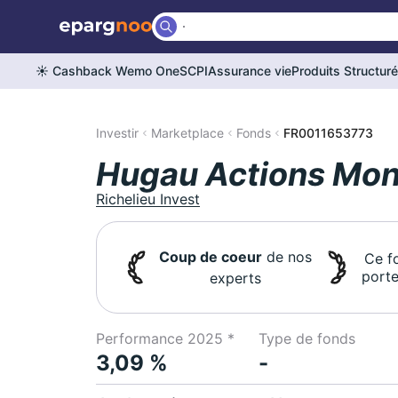
☀️ Cashback Wemo One
SCPI
Assurance vie
Produits Structur
Investir
Marketplace
Fonds
FR0011653773
Hugau Actions Mo
Richelieu Invest
Coup de coeur
de nos
Ce f
porte
experts
Performance 2025 *
Type de fonds
3,09 %
-