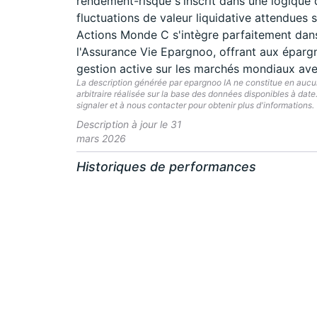
rendement-risque s'inscrit dans une logique
fluctuations de valeur liquidative attendues
Actions Monde C s'intègre parfaitement dans 
l'Assurance Vie Epargnoo, offrant aux épargn
gestion active sur les marchés mondiaux a
La description générée par epargnoo IA ne constitue en aucun 
arbitraire réalisée sur la base des données disponibles à dat
signaler et à nous contacter pour obtenir plus d'informations.
Description à jour le 31
mars 2026
Historiques de performances