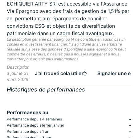
ECHIQUIER ARTY SRI est accessible via l'Assurance
Vie Epargnoo avec des frais de gestion de 1,51% par
an, permettant aux épargnants de concilier
convictions ESG et objectifs de diversification
patrimoniale dans un cadre fiscal avantageux.
La description générée par epargnoo IA ne constitue en aucun cas un
conseil en investissement financier. Il s'agit d'une analyse arbitraire
réalisée sur la base des données disponibles à date. epargnoo IA peut
commettre des erreurs, n'hésitez pas à nous les signaler et à nous
contacter pour obtenir plus d'informations.
Description
J'ai trouvé cela utile
Signaler une erre
à jour le 31
mars 2026
Historiques de performances
Performances au
-
Performance depuis 4 semaines
-
Performance depuis le 1er janvier
-
Performance depuis 1 an
-
Performance depuis 3 ans