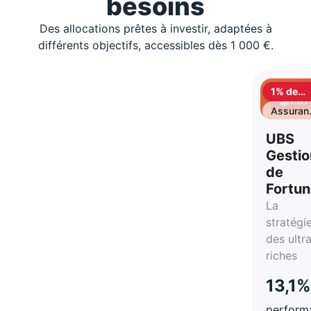
besoins
Des allocations prêtes à investir, adaptées à
différents objectifs, accessibles dès 1 000 €.
1% de
cashbac
Assuran
vie
UBS
Gestio
de
Fortu
La
stratégi
des ultr
riches
13,1%
perform