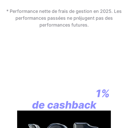
* Performance nette de frais de gestion en 2025. Les
performances passées ne préjugent pas des
performances futures.
En assurance vie,
la révolution
commence par
1%
de cashback