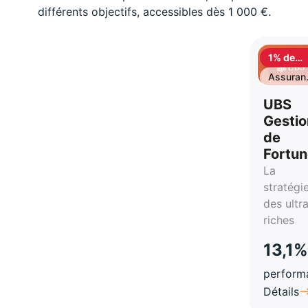
différents objectifs, accessibles dès 1 000 €.
1% de
cashbac
Assuran
vie
UBS
Gestio
de
Fortu
La
stratégi
des ultr
riches
13,1%
perform
Détails