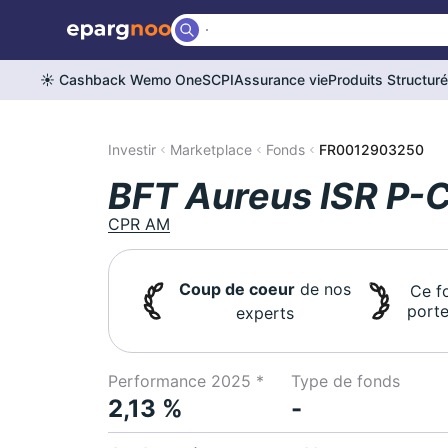
☀️ Cashback Wemo One
SCPI
Assurance vie
Produits Structur
Investir
Marketplace
Fonds
FR0012903250
BFT Aureus ISR P-
CPR AM
Coup de coeur
de nos
Ce f
porte
experts
Performance 2025 *
Type de fonds
2,13 %
-