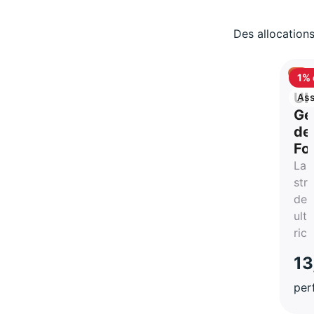
Des allocations
1% 
ca
UB
Ass
vie
Ge
de
Fo
La
str
des
ultr
ric
13
per