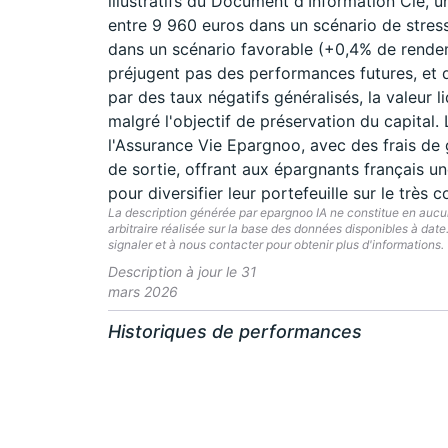
illustratifs du Document d'Information Clé, 
entre 9 960 euros dans un scénario de stres
dans un scénario favorable (+0,4% de rende
préjugent pas des performances futures, et 
par des taux négatifs généralisés, la valeur l
malgré l'objectif de préservation du capital.
l'Assurance Vie Epargnoo, avec des frais de 
de sortie, offrant aux épargnants français un
pour diversifier leur portefeuille sur le très 
La description générée par epargnoo IA ne constitue en aucun 
arbitraire réalisée sur la base des données disponibles à dat
signaler et à nous contacter pour obtenir plus d'informations.
Description à jour le 31
mars 2026
Historiques de performances