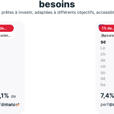
besoins
 prêtes à investir, adaptées à différents objectifs, accessib
de
1% de
shback
cashb
S
Best
urance
Assura
vie
stion
selle
Le
rtune
choix
de
atégie
ceux
qui on
a-
déjà
hes
bascul
,1%
7,4
de
formance*
perfo
Détails
Dé