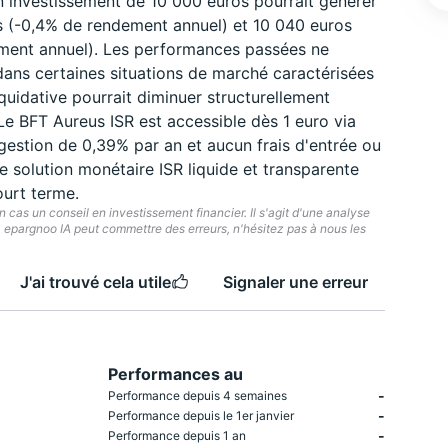
un investissement de 10 000 euros pourrait générer
s (-0,4% de rendement annuel) et 10 040 euros
ment annuel). Les performances passées ne
dans certaines situations de marché caractérisées
iquidative pourrait diminuer structurellement
 Le BFT Aureus ISR est accessible dès 1 euro via
gestion de 0,39% par an et aucun frais d'entrée ou
e solution monétaire ISR liquide et transparente
court terme.
cas un conseil en investissement financier. Il s'agit d'une analyse
e. epargnoo IA peut commettre des erreurs, n'hésitez pas à nous les
J'ai trouvé cela utile
Signaler une erreur
Performances au
-
Performance depuis 4 semaines
-
Performance depuis le 1er janvier
-
Performance depuis 1 an