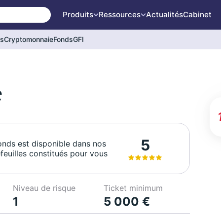
Produits
Ressources
Actualités
Cabinet
és
Cryptomonnaie
Fonds
GFI
C
5
onds est disponible dans nos
feuilles constitués pour vous
Niveau de risque
Ticket minimum
1
5 000 €