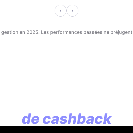
de gestion en 2025. Les performances passées ne préjugent
En assurance vie, l
lution commence p
de cashback