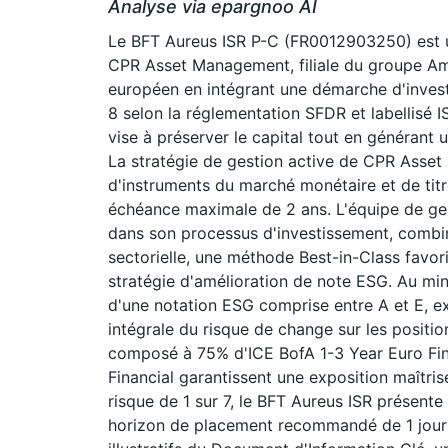
Analyse via epargnoo AI
Le BFT Aureus ISR P-C (FR0012903250) est u
CPR Asset Management, filiale du groupe Amu
européen en intégrant une démarche d'invest
8 selon la réglementation SFDR et labellisé I
vise à préserver le capital tout en générant
La stratégie de gestion active de CPR Asset
d'instruments du marché monétaire et de titr
échéance maximale de 2 ans. L'équipe de ge
dans son processus d'investissement, combi
sectorielle, une méthode Best-in-Class favori
stratégie d'amélioration de note ESG. Au min
d'une notation ESG comprise entre A et E, ex
intégrale du risque de change sur les positio
composé à 75% d'ICE BofA 1-3 Year Euro Fin
Financial garantissent une exposition maîtri
risque de 1 sur 7, le BFT Aureus ISR présente
horizon de placement recommandé de 1 jour 