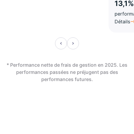
13,1%
perform
Détails
* Performance nette de frais de gestion en 2025. Les
performances passées ne préjugent pas des
performances futures.
En assurance vie,