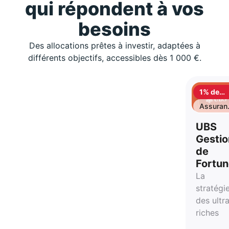
qui répondent à vos
besoins
Des allocations prêtes à investir, adaptées à
différents objectifs, accessibles dès 1 000 €.
1% de
cashbac
Assuran
vie
UBS
Gestio
de
Fortu
La
stratégi
des ultr
riches