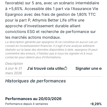
favorable) sur 5 ans, avec un scénario intermédiaire
à +5,65%. Accessible dès 1 part via l'Assurance Vie
Epargnoo avec des frais de gestion de 1,80% TTC
pour la part P, Athymis Better Life offre une
approche d'investissement durable alliant
convictions ESG et recherche de performance sur
les marchés actions mondiaux.
La description générée par epargnoo IA ne constitue en aucun cas un
conseil en investissement financier. Il s'agit d'une analyse arbitraire
réalisée sur la base des données disponibles à date. epargnoo IA peut
commettre des erreurs, n'hésitez pas à nous les signaler et à nous
contacter pour obtenir plus d'informations.
Description
J'ai trouvé cela utile
Signaler une erre
à jour le 31
mars 2026
Historiques de performances
Performances au 20/03/2026
-9,29%
Performance depuis 4 semaines