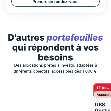
Prendre un rendez-vous
D'autres
portefeuilles
qui répondent à vos
besoins
Des allocations prêtes à investir, adaptées à
différents objectifs, accessibles dès 1 000 €.
1% de
cashbac
Assuran
vie
UBS
Gestio