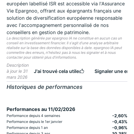
européen labellisé ISR est accessible via l'Assurance
Vie Epargnoo, offrant aux épargnants français une
solution de diversification européenne responsable
avec l'accompagnement personnalisé de nos
conseillers en gestion de patrimoine.
La description générée par epargnoo IA ne constitue en aucun cas un
conseil en investissement financier. Il s'agit d'une analyse arbitraire
réalisée sur la base des données disponibles à date. epargnoo IA peut
commettre des erreurs, n'hésitez pas à nous les signaler et à nous
contacter pour obtenir plus d'informations.
Description
J'ai trouvé cela utile
Signaler une erre
à jour le 31
mars 2026
Historiques de performances
Performances au 11/02/2026
-2,60%
Performance depuis 4 semaines
-0,43%
Performance depuis le 1er janvier
-0,96%
Performance depuis 1 an
10,38%
Performance depuis 3 ans