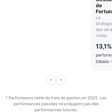
de
Fortu
La
stratégi
des ultr
riches
13,1%
perform
Détails
* Performance nette de frais de gestion en 2025. Les
performances passées ne préjugent pas des
performances futures.