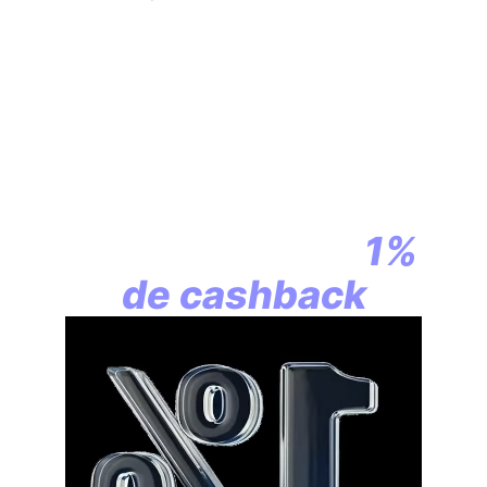
En assurance vie,
la révolution
commence par
1%
de cashback