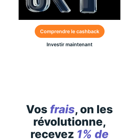
Comprendre le cashback
Investir maintenant
Des conditions générales s’appliquent à l’offre,
consultez-les
ici
Vos
frais
, on les
révolutionne,
recevez
1% de