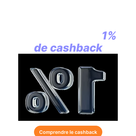
En assurance vie,
la révolution
commence par
1%
de cashback
Comprendre le cashback