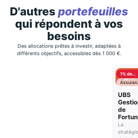
D'autres
portefeuilles
qui répondent à vos
besoins
Des allocations prêtes à investir, adaptées à
différents objectifs, accessibles dès 1 000 €.
1% de
cashbac
Assuran
vie
UBS
Gestio
de
Fortu
La
stratégi