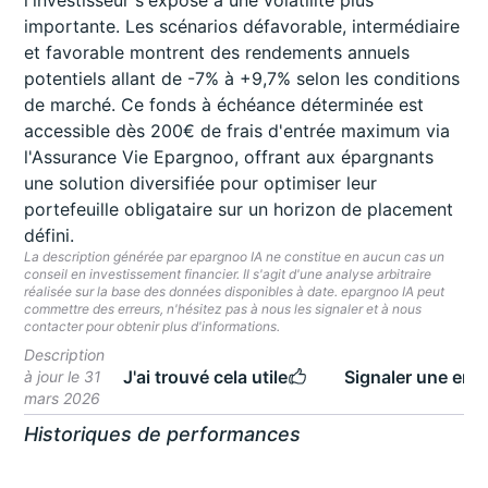
l'investisseur s'expose à une volatilité plus
importante. Les scénarios défavorable, intermédiaire
et favorable montrent des rendements annuels
potentiels allant de -7% à +9,7% selon les conditions
de marché. Ce fonds à échéance déterminée est
accessible dès 200€ de frais d'entrée maximum via
l'Assurance Vie Epargnoo, offrant aux épargnants
une solution diversifiée pour optimiser leur
portefeuille obligataire sur un horizon de placement
défini.
La description générée par epargnoo IA ne constitue en aucun cas un
conseil en investissement financier. Il s'agit d'une analyse arbitraire
réalisée sur la base des données disponibles à date. epargnoo IA peut
commettre des erreurs, n'hésitez pas à nous les signaler et à nous
contacter pour obtenir plus d'informations.
Description
J'ai trouvé cela utile
Signaler une erre
à jour le 31
mars 2026
Historiques de performances