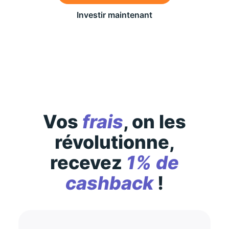
Investir maintenant
Des conditions générales s’appliquent à l’offre,
consultez-les
ici
Vos
frais
, on les
révolutionne,
recevez
1% de
cashback
!