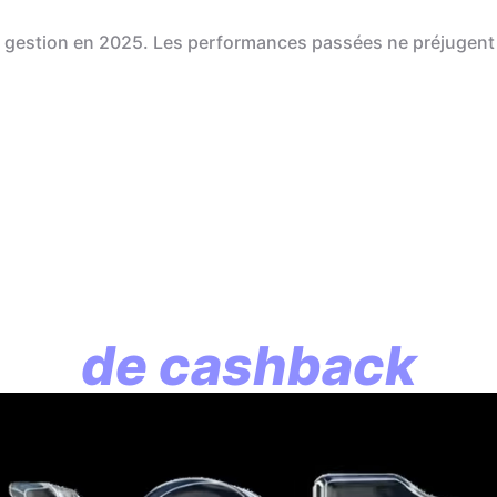
de gestion en 2025. Les performances passées ne préjugent
En assurance vie, l
lution commence p
de cashback