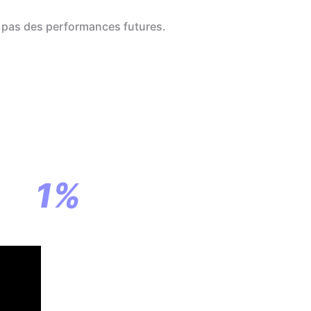
 pas des performances futures.
a
ar
1%