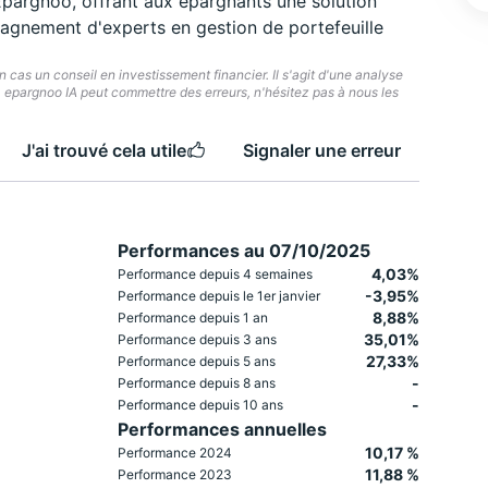
 Epargnoo, offrant aux épargnants une solution
pagnement d'experts en gestion de portefeuille
cas un conseil en investissement financier. Il s'agit d'une analyse
e. epargnoo IA peut commettre des erreurs, n'hésitez pas à nous les
J'ai trouvé cela utile
Signaler une erreur
Performances au 07/10/2025
4,03%
Performance depuis 4 semaines
-3,95%
Performance depuis le 1er janvier
8,88%
Performance depuis 1 an
35,01%
Performance depuis 3 ans
27,33%
Performance depuis 5 ans
-
Performance depuis 8 ans
-
Performance depuis 10 ans
Performances annuelles
10,17 %
Performance 2024
11,88 %
Performance 2023