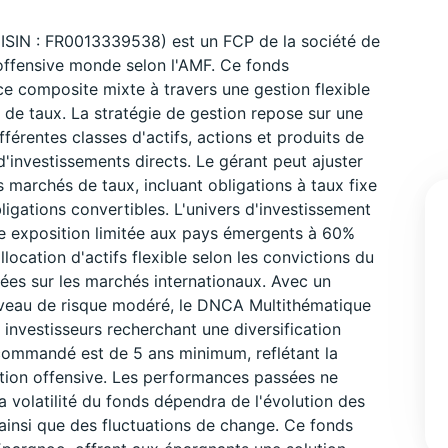
ISIN : FR0013339538) est un FCP de la société de
offensive monde selon l'AMF. Ce fonds
ce composite mixte à travers une gestion flexible
t de taux. La stratégie de gestion repose sur une
férentes classes d'actifs, actions et produits de
'investissements directs. Le gérant peut ajuster
es marchés de taux, incluant obligations à taux fixe
obligations convertibles. L'univers d'investissement
 exposition limitée aux pays émergents à 60%
ocation d'actifs flexible selon les convictions du
iées sur les marchés internationaux. Avec un
 niveau de risque modéré, le DNCA Multithématique
 investisseurs recherchant une diversification
ecommandé est de 5 ans minimum, reflétant la
ation offensive. Les performances passées ne
a volatilité du fonds dépendra de l'évolution des
ainsi que des fluctuations de change. Ce fonds