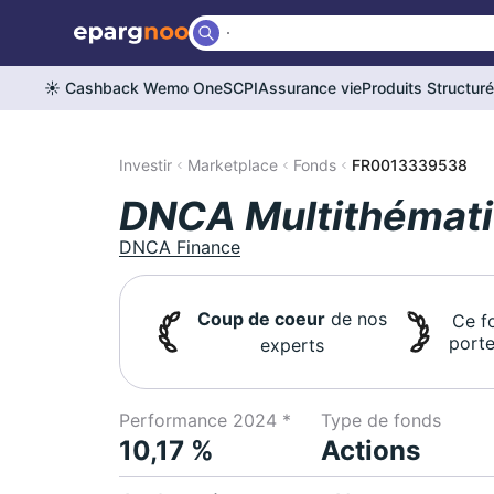
☀️ Cashback Wemo One
SCPI
Assurance vie
Produits Structur
Investir
Marketplace
Fonds
FR0013339538
DNCA Multithématiq
DNCA Finance
Coup de coeur
de nos
Ce f
porte
experts
Performance 2024 *
Type de fonds
10,17 %
Actions