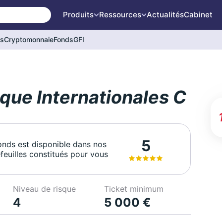
Produits
Ressources
Actualités
Cabinet
és
Cryptomonnaie
Fonds
GFI
ue Internationales C
5
onds est disponible dans nos
feuilles constitués pour vous
Niveau de risque
Ticket minimum
4
5 000 €