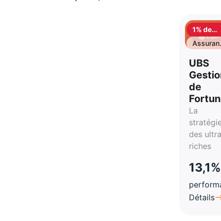
1% de
cashbac
Assuran
vie
UBS
Gestio
de
Fortu
La
stratégi
des ultr
riches
13,1%
perform
Détails