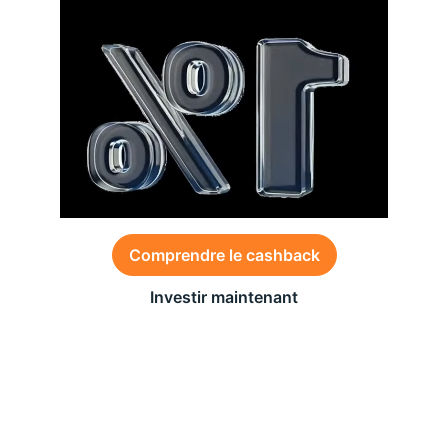
Comprendre le cashback
Investir maintenant
Des conditions générales s’appliquent à l’offre,
consultez-les
ici