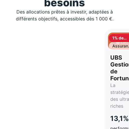
besoins
Des allocations prêtes à investir, adaptées à
différents objectifs, accessibles dès 1 000 €.
1% de
cashbac
Assuran
vie
UBS
Gestio
de
Fortu
La
stratégi
des ultr
riches
13,1%
perform