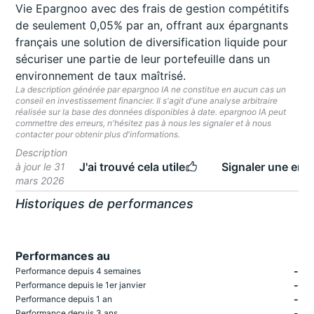
Vie Epargnoo avec des frais de gestion compétitifs
de seulement 0,05% par an, offrant aux épargnants
français une solution de diversification liquide pour
sécuriser une partie de leur portefeuille dans un
environnement de taux maîtrisé.
La description générée par epargnoo IA ne constitue en aucun cas un
conseil en investissement financier. Il s'agit d'une analyse arbitraire
réalisée sur la base des données disponibles à date. epargnoo IA peut
commettre des erreurs, n'hésitez pas à nous les signaler et à nous
contacter pour obtenir plus d'informations.
Description
J'ai trouvé cela utile
Signaler une erre
à jour le 31
mars 2026
Historiques de performances
Performances au
-
Performance depuis 4 semaines
-
Performance depuis le 1er janvier
-
Performance depuis 1 an
-
Performance depuis 3 ans