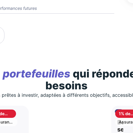
rformances futures
s
portefeuilles
qui réponde
besoins
 prêtes à investir, adaptées à différents objectifs, accessib
de
1% de
shback
cashb
S
Best
urance
Assura
vie
stion
selle