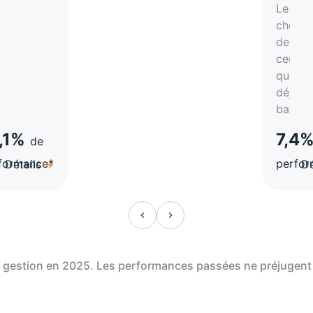
Le
rtune
choix
de
atégie
ceux
qui on
a-
déjà
hes
bascul
,1%
7,4
de
formance*
perfo
Détails
Dé
de gestion en 2025. Les performances passées ne préjugent