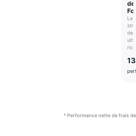
de
Fo
La
str
des
ultr
ric
13
per
* Performance nette de frais 