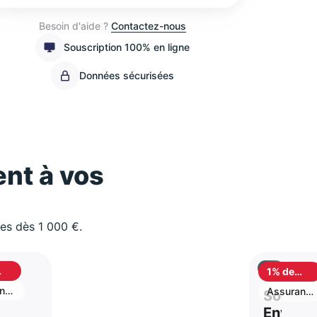
Besoin d'aide ?
Contactez-nous
Souscription 100% en ligne
Données sécurisées
nt à vos
les dès 1 000 €.
1% de
ack
cashback
-
nce
Assurance
Social 
vie
r
Enviro