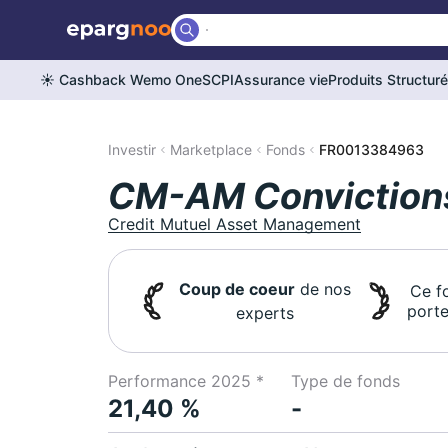
☀️ Cashback Wemo One
SCPI
Assurance vie
Produits Structur
Investir
Marketplace
Fonds
FR0013384963
CM-AM Conviction
Credit Mutuel Asset Management
Coup de coeur
de nos
Ce f
porte
experts
Performance 2025 *
Type de fonds
21,40 %
-