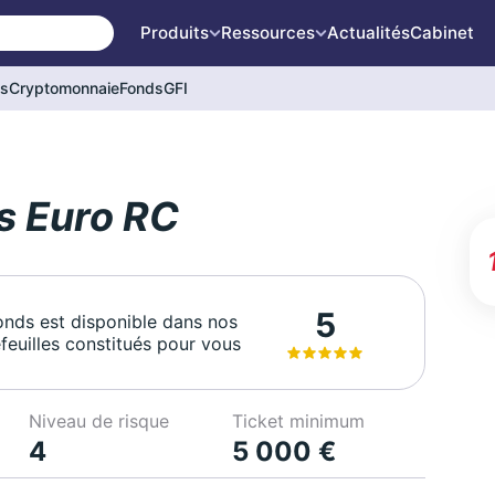
Produits
Ressources
Actualités
Cabinet
és
Cryptomonnaie
Fonds
GFI
s Euro RC
5
onds est disponible dans nos
feuilles constitués pour vous
Niveau de risque
Ticket minimum
4
5 000 €