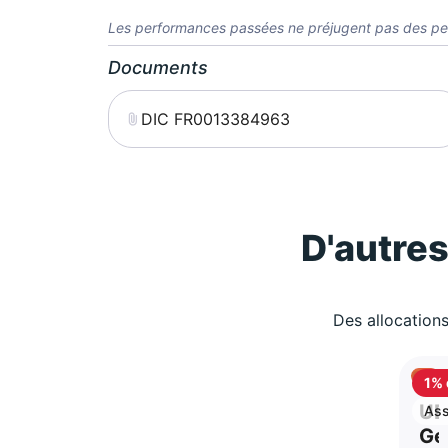
Les performances passées ne préjugent pas des pe
Documents
DIC FR0013384963
D'autre
Des allocations
1% 
ca
UB
Ass
vie
Ge