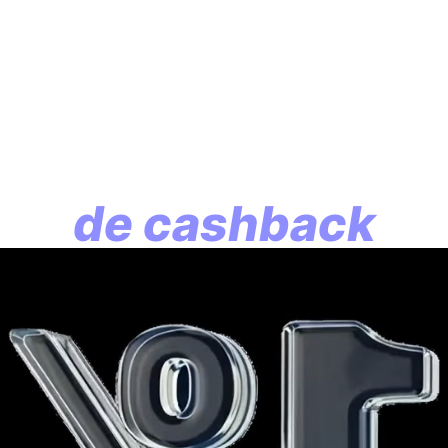
En assurance vie, l
lution commence p
de cashback