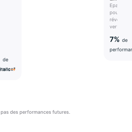
Epargnez
pour la
révolution
verte
t
7%
de
é
performa
%
de
rmance*
tails
 pas des performances futures.