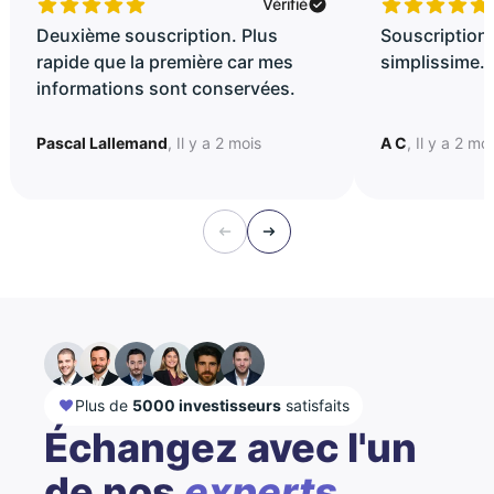
Vérifié
Deuxième souscription. Plus
Souscription 
rapide que la première car mes
simplissime..
informations sont conservées.
Pascal Lallemand
, Il y a 2 mois
A C
, Il y a 2 mo
Plus de
5000 investisseurs
satisfaits
Échangez avec l'un
de nos
experts...