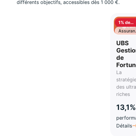
différents objectifs, accessibles dès 1 000 €.
1% de
cashbac
Assuran
vie
UBS
Gestio
de
Fortu
La
stratégi
des ultr
riches
13,1%
perform
Détails