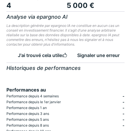
4
5 000 €
Analyse via epargnoo AI
La description générée par epargnoo IA ne constitue en aucun cas un
conseil en investissement financier. Il s'agit d'une analyse arbitraire
réalisée sur la base des données disponibles à date. epargnoo IA peut
commettre des erreurs, n'hésitez pas à nous les signaler et à nous
contacter pour obtenir plus d'informations.
J'ai trouvé cela utile
Signaler une erreur
Historiques de performances
Performances au
-
Performance depuis 4 semaines
-
Performance depuis le 1er janvier
-
Performance depuis 1 an
-
Performance depuis 3 ans
-
Performance depuis 5 ans
-
Performance depuis 8 ans