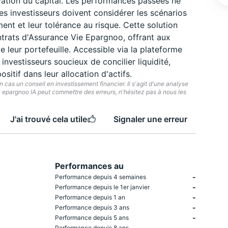
rvation du capital. Les performances passées ne
es investisseurs doivent considérer les scénarios
nt et leur tolérance au risque. Cette solution
ntrats d'Assurance Vie Epargnoo, offrant aux
 leur portefeuille. Accessible via la plateforme
nvestisseurs soucieux de concilier liquidité,
sitif dans leur allocation d'actifs.
cas un conseil en investissement financier. Il s'agit d'une analyse
e. epargnoo IA peut commettre des erreurs, n'hésitez pas à nous les
J'ai trouvé cela utile
Signaler une erreur
Performances au
-
Performance depuis 4 semaines
-
Performance depuis le 1er janvier
-
Performance depuis 1 an
-
Performance depuis 3 ans
-
Performance depuis 5 ans
-
Performance depuis 8 ans