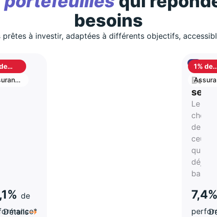
s
portefeuilles
qui réponde
besoins
 prêtes à investir, adaptées à différents objectifs, accessib
de
1% de
shback
cashb
S
Best
urance
Assura
vie
stion
selle
Le
rtune
choix
de
atégie
ceux
qui on
a-
déjà
hes
bascul
,1%
7,4
de
formance*
perfo
Détails
Dé