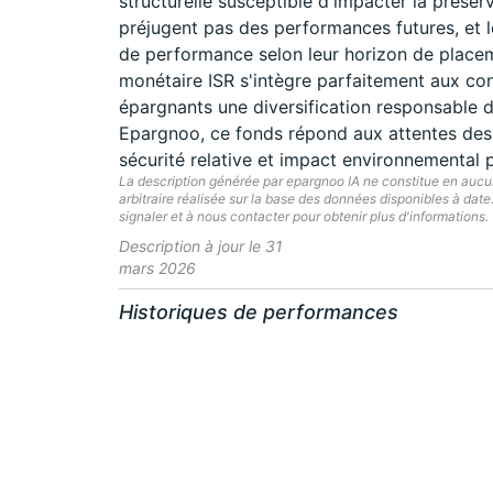
structurelle susceptible d'impacter la prése
préjugent pas des performances futures, et l
de performance selon leur horizon de placeme
monétaire ISR s'intègre parfaitement aux co
épargnants une diversification responsable de
Epargnoo, ce fonds répond aux attentes des i
sécurité relative et impact environnemental po
La description générée par epargnoo IA ne constitue en aucun 
arbitraire réalisée sur la base des données disponibles à dat
signaler et à nous contacter pour obtenir plus d'informations.
Description à jour le 31
mars 2026
Historiques de performances