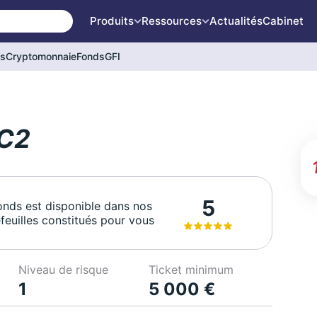
Produits
Ressources
Actualités
Cabinet
és
Cryptomonnaie
Fonds
GFI
C2
5
onds est disponible dans nos
feuilles constitués pour vous
Niveau de risque
Ticket minimum
1
5 000 €