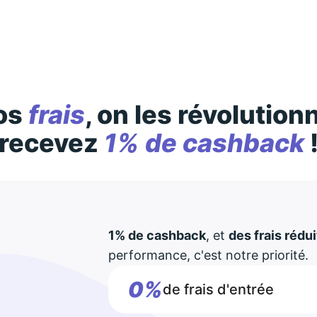
Des conditions générales s’appliquent à l’offre, consultez-les
ici
os
frais
, on les révolution
recevez
1% de cashback
1% de cashback
, et
des frais rédui
performance, c'est notre priorité.
0%
de frais d'entrée