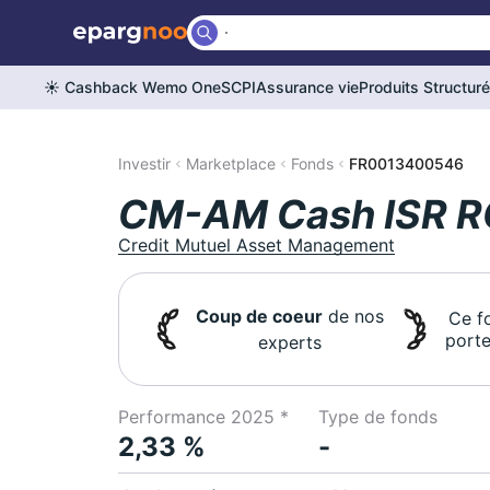
☀️ Cashback Wemo One
SCPI
Assurance vie
Produits Structur
Investir
Marketplace
Fonds
FR0013400546
CM-AM Cash ISR R
Credit Mutuel Asset Management
Coup de coeur
de nos
Ce f
porte
experts
Performance 2025 *
Type de fonds
2,33 %
-