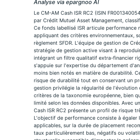
Analyse via epargnoo AI
Le CM-AM Cash ISR RC2 (ISIN FR0013400546)
par Crédit Mutuel Asset Management, classifi
Ce fonds labellisé ISR articule performance
appliquant des critères environnementaux, so
règlement SFDR. L'équipe de gestion de Cré
stratégie de gestion active visant à reprodui
intégrant un filtre qualitatif extra-financier 
s'appuie sur l'expertise du département d'an
moins bien notés en matière de durabilité. C
risque de durabilité tout en conservant un p
gestion privilégie la régularité de l'évolution
critères de la taxonomie européenne, bien q
limité selon les données disponibles. Avec un
Cash ISR RC2 présente un profil de risque trè
L'objectif de performance consiste à égaler l
applicables, sur la durée de placement rec
taux particulièrement bas, négatifs ou volatil