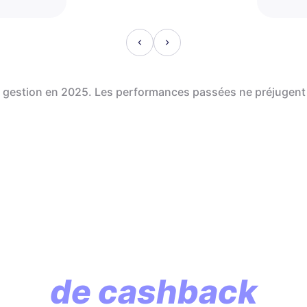
de gestion en 2025. Les performances passées ne préjugent
En assurance vie, l
lution commence p
de cashback