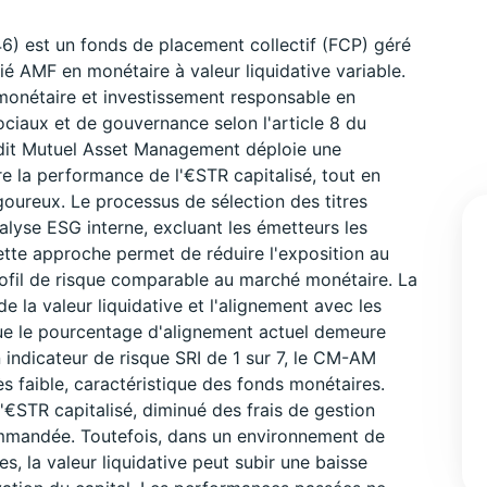
 est un fonds de placement collectif (FCP) géré
é AMF en monétaire à valeur liquidative variable.
 monétaire et investissement responsable en
ciaux et de gouvernance selon l'article 8 du
dit Mutuel Asset Management déploie une
re la performance de l'€STR capitalisé, tout en
rigoureux. Le processus de sélection des titres
alyse ESG interne, excluant les émetteurs les
ette approche permet de réduire l'exposition au
rofil de risque comparable au marché monétaire. La
 de la valeur liquidative et l'alignement avec les
ue le pourcentage d'alignement actuel demeure
 indicateur de risque SRI de 1 sur 7, le CM-AM
s faible, caractéristique des fonds monétaires.
'€STR capitalisé, diminué des frais de gestion
ommandée. Toutefois, dans un environnement de
es, la valeur liquidative peut subir une baisse