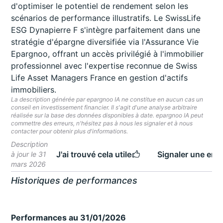
d'optimiser le potentiel de rendement selon les
scénarios de performance illustratifs. Le SwissLife
ESG Dynapierre F s'intègre parfaitement dans une
stratégie d'épargne diversifiée via l'Assurance Vie
Epargnoo, offrant un accès privilégié à l'immobilier
professionnel avec l'expertise reconnue de Swiss
Life Asset Managers France en gestion d'actifs
immobiliers.
La description générée par epargnoo IA ne constitue en aucun cas un
conseil en investissement financier. Il s'agit d'une analyse arbitraire
réalisée sur la base des données disponibles à date. epargnoo IA peut
commettre des erreurs, n'hésitez pas à nous les signaler et à nous
contacter pour obtenir plus d'informations.
Description
J'ai trouvé cela utile
Signaler une erre
à jour le 31
mars 2026
Historiques de performances
Performances au 31/01/2026