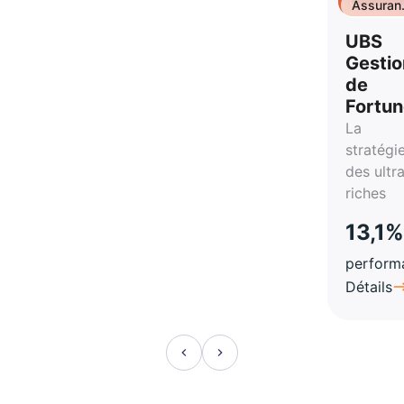
Assuran
vie
UBS
Gestio
de
Fortu
La
stratégi
des ultr
riches
13,1%
perform
Détails