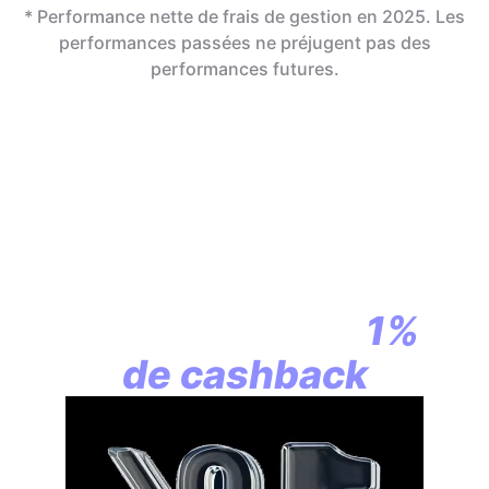
* Performance nette de frais de gestion en 2025. Les
performances passées ne préjugent pas des
performances futures.
En assurance vie,
la révolution
commence par
1%
de cashback