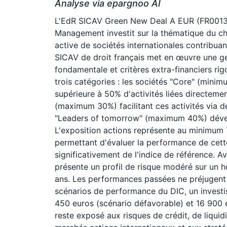
Analyse via epargnoo AI
L'EdR SICAV Green New Deal A EUR (FR0013
Management investit sur la thématique du ch
active de sociétés internationales contribuan
SICAV de droit français met en œuvre une ge
fondamentale et critères extra-financiers rig
trois catégories : les sociétés "Core" (mini
supérieure à 50% d'activités liées directement
(maximum 30%) facilitant ces activités via de
"Leaders of tomorrow" (maximum 40%) dével
L'exposition actions représente au minimum
permettant d'évaluer la performance de cette
significativement de l'indice de référence. A
présente un profil de risque modéré sur un 
ans. Les performances passées ne préjugent 
scénarios de performance du DIC, un investi
450 euros (scénario défavorable) et 16 900 e
reste exposé aux risques de crédit, de liquid