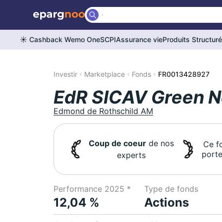
☀️ Cashback Wemo One
SCPI
Assurance vie
Produits Structur
Investir
Marketplace
Fonds
FR0013428927
EdR SICAV Green N
Edmond de Rothschild AM
Coup de coeur
de nos
Ce f
porte
experts
Performance 2025 *
Type de fonds
12,04 %
Actions