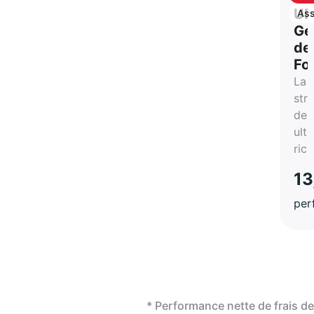
ca
UB
Ass
vie
Ge
de
Fo
La
str
des
ultr
ric
13
per
* Performance nette de frais 