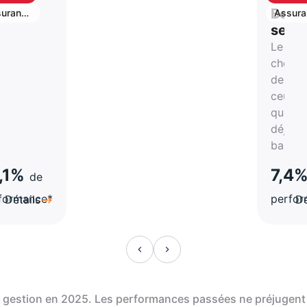
shback
cashb
S
Best
urance
Assura
vie
stion
selle
Le
rtune
choix
de
atégie
ceux
qui on
a-
déjà
hes
bascul
,1%
7,4
de
formance*
perfo
Détails
Dé
de gestion en 2025. Les performances passées ne préjugent