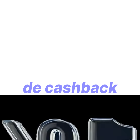
En assurance vie, l
lution commence p
de cashback