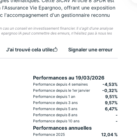
égies thématiques. Cette SICAV Article 8 SFDR est
 l'Assurance Vie Epargnoo, offrant une exposition
ec l'accompagnement d'un gestionnaire reconnu
cas un conseil en investissement financier. Il s'agit d'une analyse
e. epargnoo IA peut commettre des erreurs, n'hésitez pas à nous les
J'ai trouvé cela utile
Signaler une erreur
Performances au 19/03/2026
-4,53%
Performance depuis 4 semaines
-0,32%
Performance depuis le 1er janvier
9,51%
Performance depuis 1 an
9,57%
Performance depuis 3 ans
6,47%
Performance depuis 5 ans
-
Performance depuis 8 ans
-
Performance depuis 10 ans
Performances annuelles
12,04 %
Performance 2025