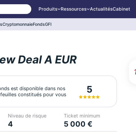
Produits
Ressources
Actualités
Cabinet
és
Cryptomonnaie
Fonds
GFI
ew Deal A EUR
5
onds est disponible dans nos
feuilles constitués pour vous
Niveau de risque
Ticket minimum
4
5 000 €