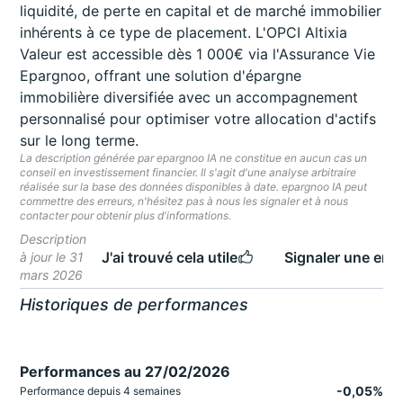
liquidité, de perte en capital et de marché immobilier
inhérents à ce type de placement. L'OPCI Altixia
Valeur est accessible dès 1 000€ via l'Assurance Vie
Epargnoo, offrant une solution d'épargne
immobilière diversifiée avec un accompagnement
personnalisé pour optimiser votre allocation d'actifs
sur le long terme.
La description générée par epargnoo IA ne constitue en aucun cas un
conseil en investissement financier. Il s'agit d'une analyse arbitraire
réalisée sur la base des données disponibles à date. epargnoo IA peut
commettre des erreurs, n'hésitez pas à nous les signaler et à nous
contacter pour obtenir plus d'informations.
Description
J'ai trouvé cela utile
Signaler une erre
à jour le 31
mars 2026
Historiques de performances
Performances au 27/02/2026
-0,05%
Performance depuis 4 semaines