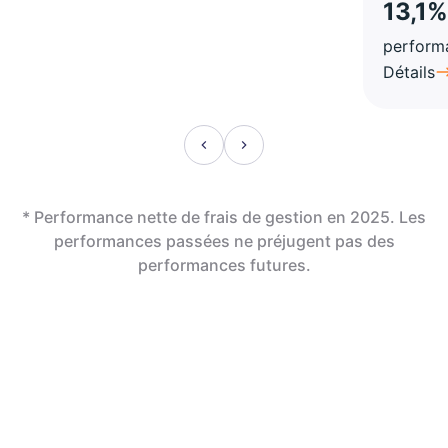
13,1%
perform
Détails
* Performance nette de frais de gestion en 2025. Les
performances passées ne préjugent pas des
performances futures.
En assurance vie,