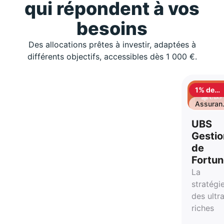
qui répondent à vos
besoins
Des allocations prêtes à investir, adaptées à
différents objectifs, accessibles dès 1 000 €.
1% de
cashbac
Assuran
vie
UBS
Gestio
de
Fortu
La
stratégi
des ultr
riches