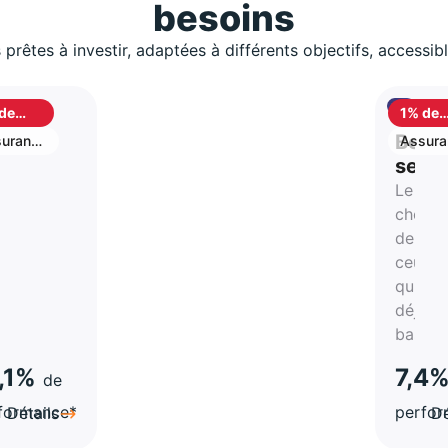
besoins
 prêtes à investir, adaptées à différents objectifs, accessib
de
1% de
shback
cashb
S
Best
urance
Assura
vie
stion
selle
Le
rtune
choix
de
atégie
ceux
qui on
a-
déjà
hes
bascul
,1%
7,4
de
formance*
perfo
Détails
Dé