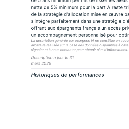
de 5 ans minimum permet de lisser les aléas
nette de 5% minimum pour la part A reste tri
de la stratégie d'allocation mise en œuvre pa
s'intègre parfaitement dans une stratégie d'
offrant aux épargnants français un accès priv
un accompagnement personnalisé pour optimis
La description générée par epargnoo IA ne constitue en aucun 
arbitraire réalisée sur la base des données disponibles à dat
signaler et à nous contacter pour obtenir plus d'informations.
Description à jour le 31
mars 2026
Historiques de performances