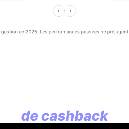
de gestion en 2025. Les performances passées ne préjugent
En assurance vie, l
lution commence p
de cashback