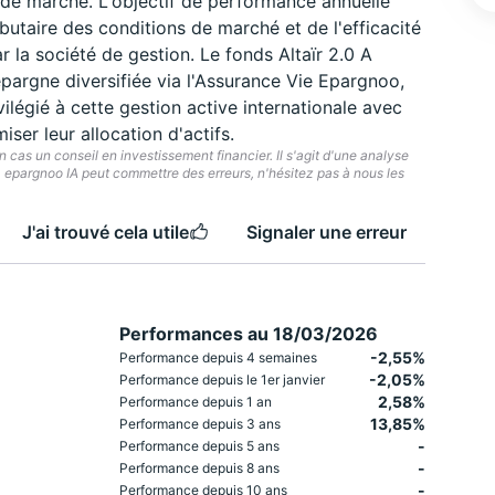
 de marché. L'objectif de performance annuelle
butaire des conditions de marché et de l'efficacité
r la société de gestion. Le fonds Altaïr 2.0 A
épargne diversifiée via l'Assurance Vie Epargnoo,
ilégié à cette gestion active internationale avec
er leur allocation d'actifs.
cas un conseil en investissement financier. Il s'agit d'une analyse
e. epargnoo IA peut commettre des erreurs, n'hésitez pas à nous les
J'ai trouvé cela utile
Signaler une erreur
Performances au 18/03/2026
-2,55%
Performance depuis 4 semaines
-2,05%
Performance depuis le 1er janvier
2,58%
Performance depuis 1 an
13,85%
Performance depuis 3 ans
-
Performance depuis 5 ans
-
Performance depuis 8 ans
-
Performance depuis 10 ans