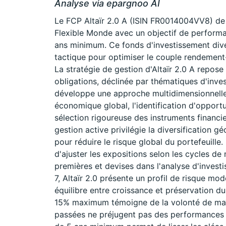
Analyse via epargnoo AI
Le FCP Altaïr 2.0 A (ISIN FR0014004VV8) de 
Flexible Monde avec un objectif de perform
ans minimum. Ce fonds d'investissement diver
tactique pour optimiser le couple rendement
La stratégie de gestion d'Altaïr 2.0 A repose
obligations, déclinée par thématiques d'inv
développe une approche multidimensionnelle 
économique global, l'identification d'opportu
sélection rigoureuse des instruments financie
gestion active privilégie la diversification g
pour réduire le risque global du portefeuille.
d'ajuster les expositions selon les cycles de
premières et devises dans l'analyse d'invest
7, Altaïr 2.0 présente un profil de risque mo
équilibre entre croissance et préservation du c
15% maximum témoigne de la volonté de maît
passées ne préjugent pas des performances 