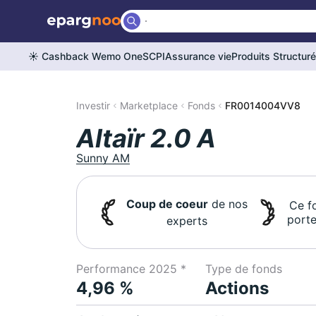
☀️ Cashback Wemo One
SCPI
Assurance vie
Produits Structur
Investir
Marketplace
Fonds
FR0014004VV8
Altaïr 2.0 A
Sunny AM
Coup de coeur
de nos
Ce f
porte
experts
Performance 2025 *
Type de fonds
4,96 %
Actions