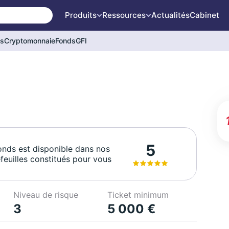
Produits
Ressources
Actualités
Cabinet
és
Cryptomonnaie
Fonds
GFI
5
onds est disponible dans nos
feuilles constitués pour vous
Niveau de risque
Ticket minimum
3
5 000 €