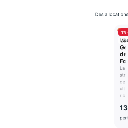
Des allocations
1% 
ca
UB
Ass
vie
Ge
de
Fo
La
str
des
ultr
ric
13
per