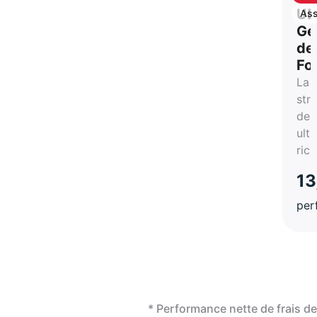
ca
UB
Ass
vie
Ge
de
Fo
La
str
des
ultr
ric
13
per
* Performance nette de frais 