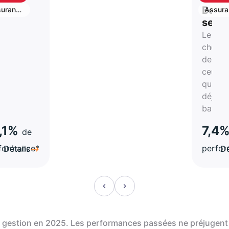
shback
cashb
S
Best
urance
Assura
vie
stion
selle
Le
rtune
choix
de
atégie
ceux
qui on
a-
déjà
hes
bascul
,1%
7,4
de
formance*
perfo
Détails
Dé
de gestion en 2025. Les performances passées ne préjugent