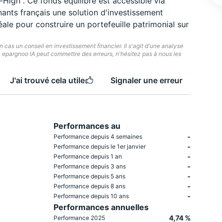
igh". Ce fonds équilibré est accessible via
ants français une solution d'investissement
déale pour construire un portefeuille patrimonial sur
cas un conseil en investissement financier. Il s'agit d'une analyse
e. epargnoo IA peut commettre des erreurs, n'hésitez pas à nous les
J'ai trouvé cela utile
Signaler une erreur
Performances au
-
Performance depuis 4 semaines
-
Performance depuis le 1er janvier
-
Performance depuis 1 an
-
Performance depuis 3 ans
-
Performance depuis 5 ans
-
Performance depuis 8 ans
-
Performance depuis 10 ans
Performances annuelles
4,74 %
Performance 2025