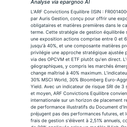
Analyse via epargnoo AI
L'ARF Convictions Equilibre (ISIN : FR0014
par Auris Gestion, conçu pour offrir une expo
obligataires et matières premières dans le ca
terme. Cette stratégie de gestion équilibrée s
une exposition actions comprise entre 0 et 60
jusqu'à 40%, et une composante matières pr
privilégie une approche stratégique ajustée 
via des OPCVM et ETF plutôt qu'en direct. L'
géographiques, y compris les marchés émerge
change maîtrisé à 40% maximum. L'indicate
30% MSCI World, 30% Bloomberg Euro-Aggre
Yield. Avec un indicateur de risque SRI de 3 
et moyen, ARF Convictions Equilibre convient
internationale sur un horizon de placement
de performance illustratifs du Document d'I
préjugent pas des performances futures, et l
frais de gestion s'élèvent à 2,51% annuels,