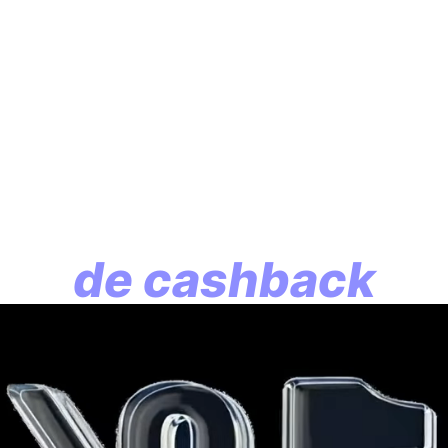
En assurance vie, l
lution commence p
de cashback