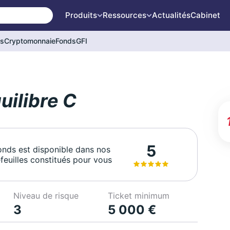
Produits
Ressources
Actualités
Cabinet
és
Cryptomonnaie
Fonds
GFI
uilibre C
5
onds est disponible dans nos
feuilles constitués pour vous
Niveau de risque
Ticket minimum
3
5 000 €