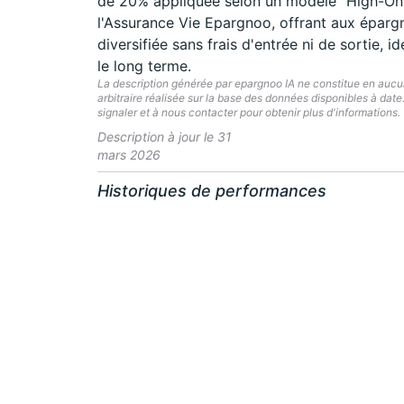
de 20% appliquée selon un modèle "High-On-H
l'Assurance Vie Epargnoo, offrant aux épargn
diversifiée sans frais d'entrée ni de sortie, i
le long terme.
La description générée par epargnoo IA ne constitue en aucun 
arbitraire réalisée sur la base des données disponibles à dat
signaler et à nous contacter pour obtenir plus d'informations.
Description à jour le 31
mars 2026
Historiques de performances