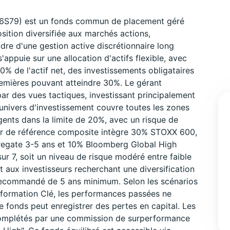
006S79) est un fonds commun de placement géré
sition diversifiée aux marchés actions,
dre d'une gestion active discrétionnaire long
'appuie sur une allocation d'actifs flexible, avec
% de l'actif net, des investissements obligataires
emières pouvant atteindre 30%. Le gérant
par des vues tactiques, investissant principalement
univers d'investissement couvre toutes les zones
nts dans la limite de 20%, avec un risque de
ur de référence composite intègre 30% STOXX 600,
gate 3-5 ans et 10% Bloomberg Global High
sur 7, soit un niveau de risque modéré entre faible
 aux investisseurs recherchant une diversification
 recommandé de 5 ans minimum. Selon les scénarios
nformation Clé, les performances passées ne
e fonds peut enregistrer des pertes en capital. Les
 complétés par une commission de surperformance