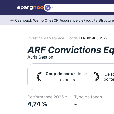
☀️ Cashback Wemo One
SCPI
Assurance vie
Produits Structur
Investir
Marketplace
Fonds
FR0014006S79
ARF Convictions Eq
Auris Gestion
Coup de coeur
de nos
Ce f
porte
experts
Performance 2025 *
Type de fonds
4,74 %
-