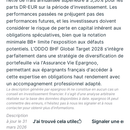
nette de frais annualisée supérieure à 3,30% pour les
parts DR-EUR sur la période d'investissement. Les
performances passées ne préjugent pas des
performances futures, et les investisseurs doivent
considérer le risque de perte en capital inhérent aux
obligations spéculatives, bien que la notation
minimale BB+ limite l'exposition aux défauts
potentiels. L'ODDO BHF Global Target 2028 s'intègre
parfaitement dans une stratégie de diversification de
portefeuille via l'Assurance Vie Epargnoo,
permettant aux épargnants français d'accéder à
cette expertise en obligations haut rendement avec
un accompagnement professionnel adapté.
La description générée par epargnoo IA ne constitue en aucun cas un
conseil en investissement financier. Il s'agit d'une analyse arbitraire
réalisée sur la base des données disponibles à date. epargnoo IA peut
commettre des erreurs, n'hésitez pas à nous les signaler et à nous
contacter pour obtenir plus d'informations.
Description
J'ai trouvé cela utile
Signaler une erre
à jour le 31
mars 2026