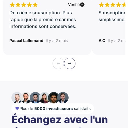
Vérifié
Deuxième souscription. Plus
Souscription 
rapide que la première car mes
simplissime..
informations sont conservées.
Pascal Lallemand
, Il y a 2 mois
A C
, Il y a 2 mo
Plus de
5000 investisseurs
satisfaits
Échangez avec l'un