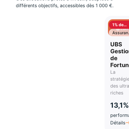
différents objectifs, accessibles dès 1 000 €.
1% de
cashbac
Assuran
vie
UBS
Gestio
de
Fortu
La
stratégi
des ultr
riches
13,1%
perform
Détails