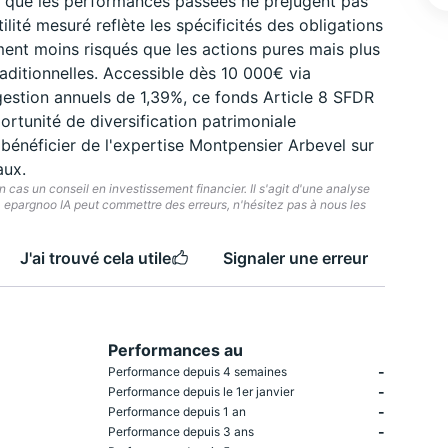
nt que les performances passées ne préjugent pas
lité mesuré reflète les spécificités des obligations
ment moins risqués que les actions pures mais plus
aditionnelles. Accessible dès 10 000€ via
gestion annuels de 1,39%, ce fonds Article 8 SFDR
ortunité de diversification patrimoniale
bénéficier de l'expertise Montpensier Arbevel sur
aux.
cas un conseil en investissement financier. Il s'agit d'une analyse
e. epargnoo IA peut commettre des erreurs, n'hésitez pas à nous les
J'ai trouvé cela utile
Signaler une erreur
Performances au
-
Performance depuis 4 semaines
-
Performance depuis le 1er janvier
-
Performance depuis 1 an
-
Performance depuis 3 ans