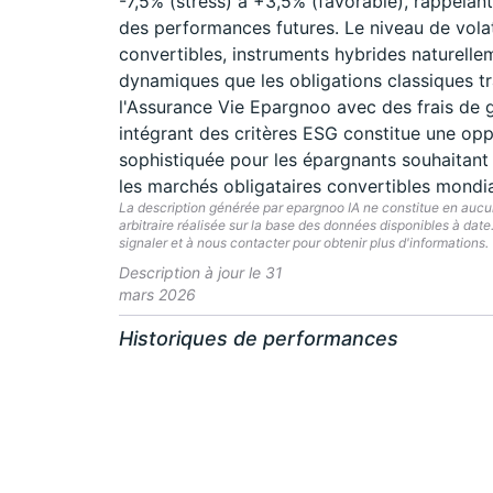
-7,5% (stress) à +3,5% (favorable), rappela
des performances futures. Le niveau de volati
convertibles, instruments hybrides naturelle
dynamiques que les obligations classiques tr
l'Assurance Vie Epargnoo avec des frais de 
intégrant des critères ESG constitue une opp
sophistiquée pour les épargnants souhaitant 
les marchés obligataires convertibles mondi
La description générée par epargnoo IA ne constitue en aucun 
arbitraire réalisée sur la base des données disponibles à dat
signaler et à nous contacter pour obtenir plus d'informations.
Description à jour le 31
mars 2026
Historiques de performances