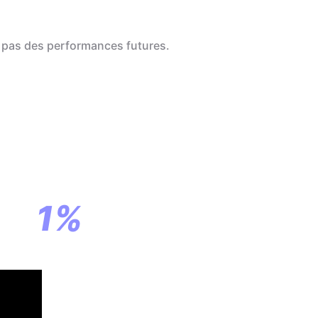
 pas des performances futures.
a
ar
1%