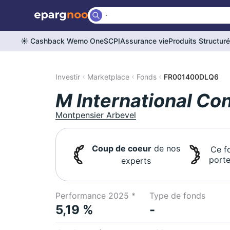
☀️ Cashback Wemo One
SCPI
Assurance vie
Produits Structur
Investir
Marketplace
Fonds
FR001400DLQ6
M International Co
Montpensier Arbevel
Coup de coeur
de nos
Ce f
porte
experts
Performance 2025 *
Type de fonds
5,19 %
-