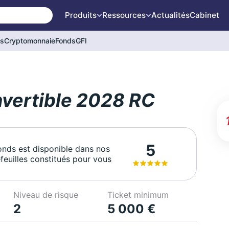
Produits
Ressources
Actualités
Cabinet
és
Cryptomonnaie
Fonds
GFI
nvertible 2028 RC
5
onds est disponible dans nos
feuilles constitués pour vous
Niveau de risque
Ticket minimum
2
5 000 €