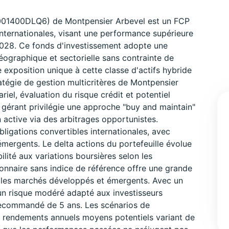
R001400DLQ6) de Montpensier Arbevel est un FCP
internationales, visant une performance supérieure
 2028. Ce fonds d'investissement adopte une
éographique et sectorielle sans contrainte de
 exposition unique à cette classe d'actifs hybride
tratégie de gestion multicritères de Montpensier
el, évaluation du risque crédit et potentiel
 gérant privilégie une approche "buy and maintain"
n active via des arbitrages opportunistes.
bligations convertibles internationales, avec
mergents. Le delta actions du portefeuille évolue
ilité aux variations boursières selon les
ionnaire sans indice de référence offre une grande
us les marchés développés et émergents. Avec un
 un risque modéré adapté aux investisseurs
recommandé de 5 ans. Les scénarios de
s rendements annuels moyens potentiels variant de