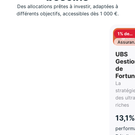
Des allocations prêtes à investir, adaptées à
différents objectifs, accessibles dès 1 000 €.
1% de
cashbac
Assuran
vie
UBS
Gestio
de
Fortu
La
stratégi
des ultr
riches
13,1%
perform