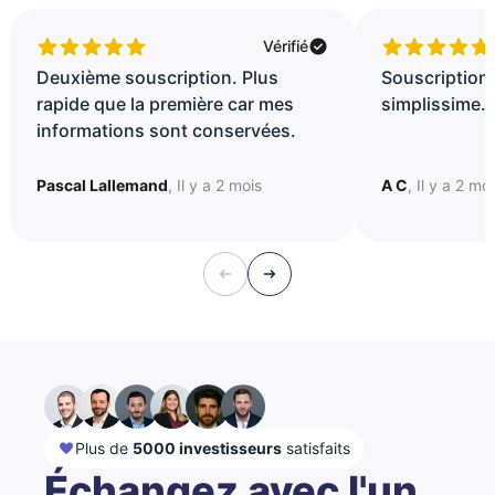
Vérifié
Deuxième souscription. Plus
Souscription 
rapide que la première car mes
simplissime..
informations sont conservées.
Pascal Lallemand
, Il y a 2 mois
A C
, Il y a 2 mo
Plus de
5000 investisseurs
satisfaits
Échangez avec l'un