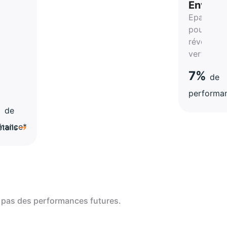
r
Enviro
Epargnez
pour la
révolution
verte
t
7%
de
é
performa
%
de
rmance*
tails
 pas des performances futures.