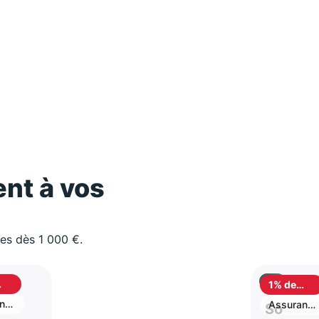
nt à vos
les dès 1 000 €.
1% de
ack
cashback
-
nce
Assurance
Social 
vie