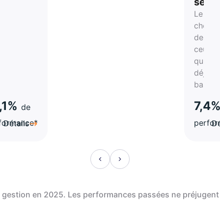
stion
selle
Le
rtune
choix
de
atégie
ceux
qui on
a-
déjà
hes
bascul
,1%
7,4
de
formance*
perfo
Détails
Dé
de gestion en 2025. Les performances passées ne préjugent