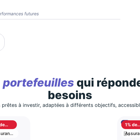
rformances futures
s
portefeuilles
qui réponde
besoins
 prêtes à investir, adaptées à différents objectifs, accessib
de
1% de
shback
cashb
S
Best
urance
Assura
vie