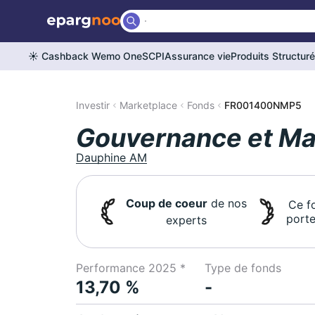
☀️ Cashback Wemo One
SCPI
Assurance vie
Produits Structur
Investir
Marketplace
Fonds
FR001400NMP5
Gouvernance et Ma
Dauphine AM
Coup de coeur
de nos
Ce f
porte
experts
Performance 2025 *
Type de fonds
13,70 %
-