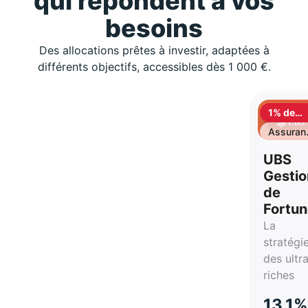
qui répondent à vos
besoins
Des allocations prêtes à investir, adaptées à
différents objectifs, accessibles dès 1 000 €.
1% de
cashbac
Assuran
vie
UBS
Gestio
de
Fortu
La
stratégi
des ultr
riches
13,1%