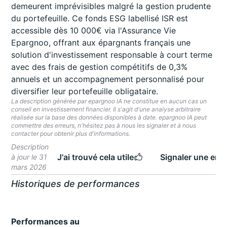
demeurent imprévisibles malgré la gestion prudente
du portefeuille. Ce fonds ESG labellisé ISR est
accessible dès 10 000€ via l'Assurance Vie
Epargnoo, offrant aux épargnants français une
solution d'investissement responsable à court terme
avec des frais de gestion compétitifs de 0,3%
annuels et un accompagnement personnalisé pour
diversifier leur portefeuille obligataire.
La description générée par epargnoo IA ne constitue en aucun cas un
conseil en investissement financier. Il s'agit d'une analyse arbitraire
réalisée sur la base des données disponibles à date. epargnoo IA peut
commettre des erreurs, n'hésitez pas à nous les signaler et à nous
contacter pour obtenir plus d'informations.
Description
J'ai trouvé cela utile
Signaler une erre
à jour le 31
mars 2026
Historiques de performances
Performances au