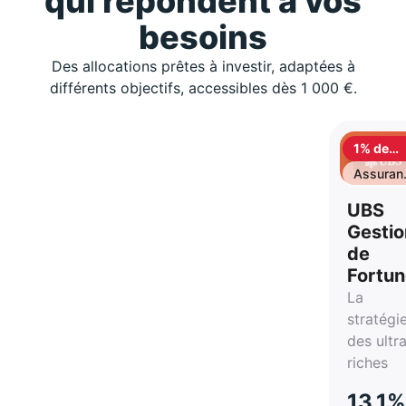
qui répondent à vos
besoins
Des allocations prêtes à investir, adaptées à
différents objectifs, accessibles dès 1 000 €.
1% de
cashbac
Assuran
vie
UBS
Gestio
de
Fortu
La
stratégi
des ultr
riches
13,1%