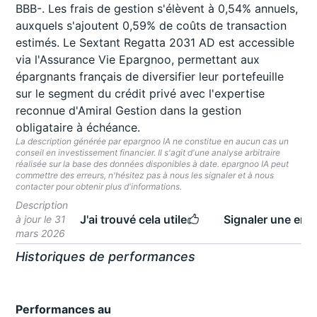
BBB-. Les frais de gestion s'élèvent à 0,54% annuels,
auxquels s'ajoutent 0,59% de coûts de transaction
estimés. Le Sextant Regatta 2031 AD est accessible
via l'Assurance Vie Epargnoo, permettant aux
épargnants français de diversifier leur portefeuille
sur le segment du crédit privé avec l'expertise
reconnue d'Amiral Gestion dans la gestion
obligataire à échéance.
La description générée par epargnoo IA ne constitue en aucun cas un
conseil en investissement financier. Il s'agit d'une analyse arbitraire
réalisée sur la base des données disponibles à date. epargnoo IA peut
commettre des erreurs, n'hésitez pas à nous les signaler et à nous
contacter pour obtenir plus d'informations.
Description
J'ai trouvé cela utile
Signaler une erre
à jour le 31
mars 2026
Historiques de performances
Performances au