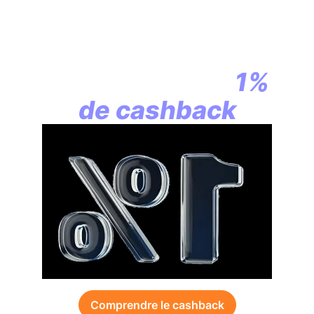
En assurance vie,
la révolution
commence par
1%
de cashback
Comprendre le cashback