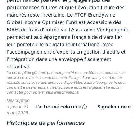
performances passées ne préjugent pas des
performances futures et que l'évolution future des
marchés reste incertaine. Le FTGF Brandywine
Global Income Optimiser Fund est accessible dès
500€ de frais d'entrée via l'Assurance Vie Epargnoo,
permettant aux épargnants français de diversifier
leur portefeuille obligataire international avec
l'accompagnement d'experts en gestion d'actifs et
l'intégration dans une enveloppe fiscalement
attractive.
La description générée par epargnoo IA ne constitue en aucun cas un
conseil en investissement financier. Il s'agit d'une analyse arbitraire
réalisée sur la base des données disponibles à date. epargnoo IA peut
commettre des erreurs, n'hésitez pas à nous les signaler et à nous
contacter pour obtenir plus d'informations.
Description
J'ai trouvé cela utile
Signaler une erre
à jour le 31
mars 2026
Historiques de performances