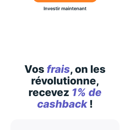
Investir maintenant
Des conditions générales s’appliquent à l’offre,
consultez-les
ici
Vos
frais
, on les
révolutionne,
recevez
1% de
cashback
!