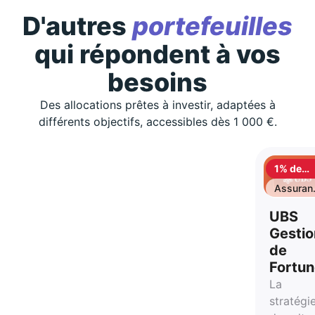
D'autres
portefeuilles
qui répondent à vos
besoins
Des allocations prêtes à investir, adaptées à
différents objectifs, accessibles dès 1 000 €.
1% de
cashbac
Assuran
vie
UBS
Gestio
de
Fortu
La
stratégi