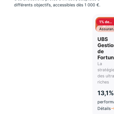
différents objectifs, accessibles dès 1 000 €.
1% de
cashbac
Assuran
vie
UBS
Gestio
de
Fortu
La
stratégi
des ultr
riches
13,1%
perform
Détails