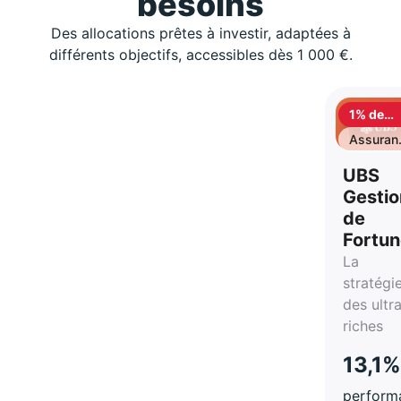
besoins
Des allocations prêtes à investir, adaptées à
différents objectifs, accessibles dès 1 000 €.
1% de
cashbac
Assuran
vie
UBS
Gestio
de
Fortu
La
stratégi
des ultr
riches
13,1%
perform