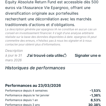
Equity Absolute Return Fund est accessible dès 500
euros via l'Assurance Vie Epargnoo, offrant une
diversification originale aux portefeuilles
recherchant une décorrélation avec les marchés
traditionnels d'actions et d'obligations.
La description générée par epargnoo IA ne constitue en aucun cas un
conseil en investissement financier. Il s'agit d'une analyse arbitraire
réalisée sur la base des données disponibles à date. epargnoo IA peut
commettre des erreurs, n'hésitez pas à nous les signaler et à nous
contacter pour obtenir plus d'informations.
Description
J'ai trouvé cela utile
Signaler une erre
à jour le 31
mars 2026
Historiques de performances
Performances au 23/03/2026
-1,53%
Performance depuis 4 semaines
-1,36%
Performance depuis le 1er janvier
8,53%
Performance depuis 1 an
30,38%
Performance depuis 3 ans