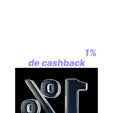
En assurance vie,
la révolution
commence par
1%
de cashback