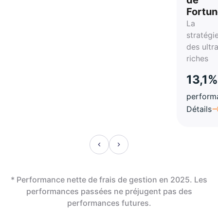
Fortu
La
stratégi
des ultr
riches
13,1%
perform
Détails
* Performance nette de frais de gestion en 2025. Les
performances passées ne préjugent pas des
performances futures.