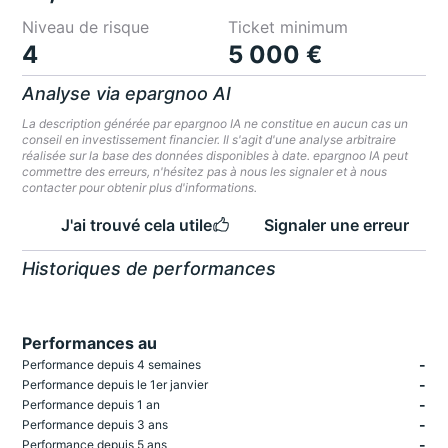
Niveau de risque
Ticket minimum
4
5 000 €
Analyse via epargnoo AI
La description générée par epargnoo IA ne constitue en aucun cas un
conseil en investissement financier. Il s'agit d'une analyse arbitraire
réalisée sur la base des données disponibles à date. epargnoo IA peut
commettre des erreurs, n'hésitez pas à nous les signaler et à nous
contacter pour obtenir plus d'informations.
J'ai trouvé cela utile
Signaler une erreur
Historiques de performances
Performances au
-
Performance depuis 4 semaines
-
Performance depuis le 1er janvier
-
Performance depuis 1 an
-
Performance depuis 3 ans
-
Performance depuis 5 ans