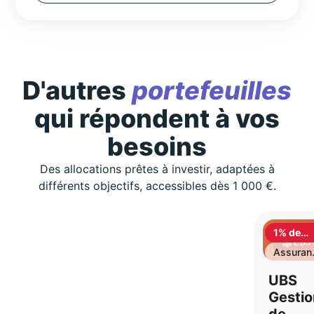
D'autres
portefeuilles
qui répondent à vos
besoins
Des allocations prêtes à investir, adaptées à
différents objectifs, accessibles dès 1 000 €.
1% de
cashbac
Assuran
vie
UBS
Gestio
de