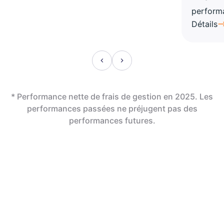
perform
Détails
* Performance nette de frais de gestion en 2025. Les
performances passées ne préjugent pas des
performances futures.
En assurance vie,
la révolution