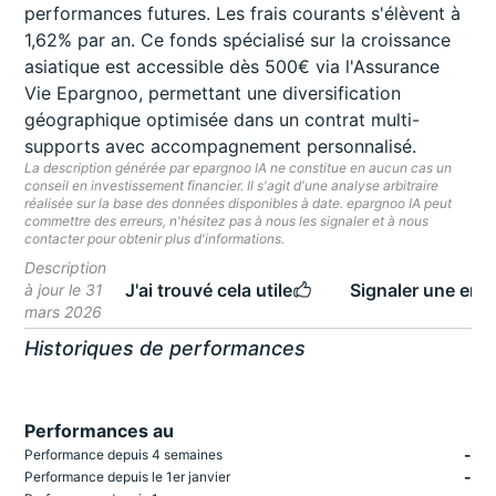
performances futures. Les frais courants s'élèvent à
1,62% par an. Ce fonds spécialisé sur la croissance
asiatique est accessible dès 500€ via l'Assurance
Vie Epargnoo, permettant une diversification
géographique optimisée dans un contrat multi-
supports avec accompagnement personnalisé.
La description générée par epargnoo IA ne constitue en aucun cas un
conseil en investissement financier. Il s'agit d'une analyse arbitraire
réalisée sur la base des données disponibles à date. epargnoo IA peut
commettre des erreurs, n'hésitez pas à nous les signaler et à nous
contacter pour obtenir plus d'informations.
Description
J'ai trouvé cela utile
Signaler une erre
à jour le 31
mars 2026
Historiques de performances
Performances au
-
Performance depuis 4 semaines
-
Performance depuis le 1er janvier