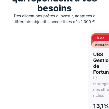
besoins
Des allocations prêtes à investir, adaptées à
différents objectifs, accessibles dès 1 000 €.
1% de
cashbac
Assuran
vie
UBS
Gestio
de
Fortu
La
stratégi
des ultr
riches
13,1%