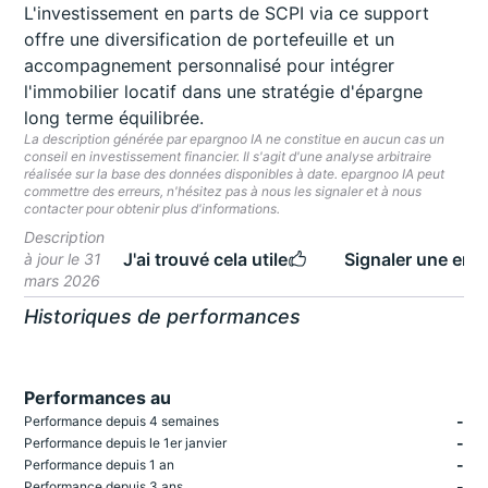
L'investissement en parts de SCPI via ce support
offre une diversification de portefeuille et un
accompagnement personnalisé pour intégrer
l'immobilier locatif dans une stratégie d'épargne
long terme équilibrée.
La description générée par epargnoo IA ne constitue en aucun cas un
conseil en investissement financier. Il s'agit d'une analyse arbitraire
réalisée sur la base des données disponibles à date. epargnoo IA peut
commettre des erreurs, n'hésitez pas à nous les signaler et à nous
contacter pour obtenir plus d'informations.
Description
J'ai trouvé cela utile
Signaler une erre
à jour le 31
mars 2026
Historiques de performances
Performances au
-
Performance depuis 4 semaines
-
Performance depuis le 1er janvier
-
Performance depuis 1 an
-
Performance depuis 3 ans