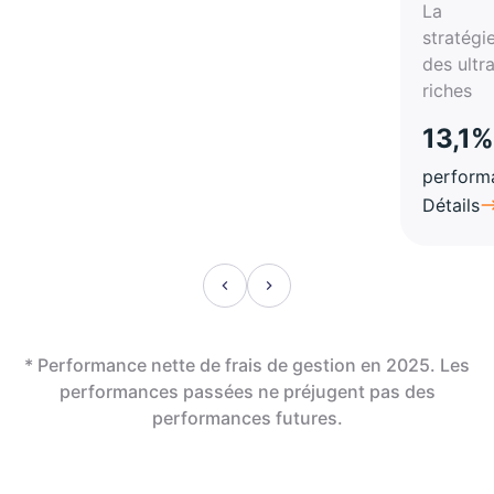
La
stratégi
des ultr
riches
13,1%
perform
Détails
* Performance nette de frais de gestion en 2025. Les
performances passées ne préjugent pas des
performances futures.