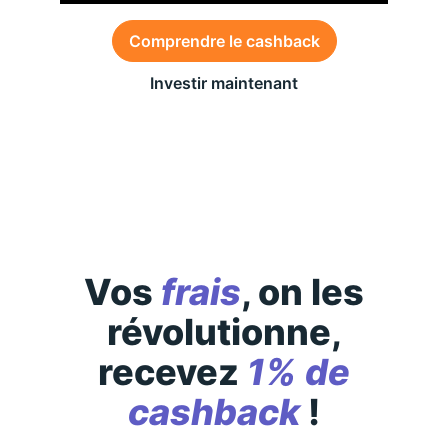
Comprendre le cashback
Investir maintenant
Des conditions générales s’appliquent à l’offre,
consultez-les
ici
Vos
frais
, on les
révolutionne,
recevez
1% de
cashback
!