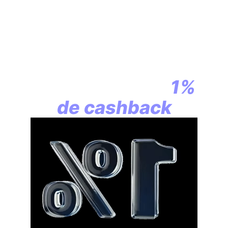
En assurance vie,
la révolution
commence par
1%
de cashback