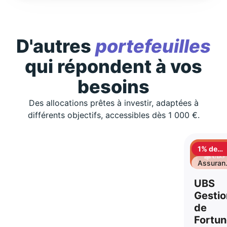
D'autres
portefeuilles
qui répondent à vos
besoins
Des allocations prêtes à investir, adaptées à
différents objectifs, accessibles dès 1 000 €.
1% de
cashbac
Assuran
vie
UBS
Gestio
de
Fortu