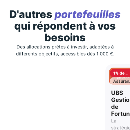
D'autres
portefeuilles
qui répondent à vos
besoins
Des allocations prêtes à investir, adaptées à
différents objectifs, accessibles dès 1 000 €.
1% de
cashbac
Assuran
vie
UBS
Gestio
de
Fortu
La
stratégi