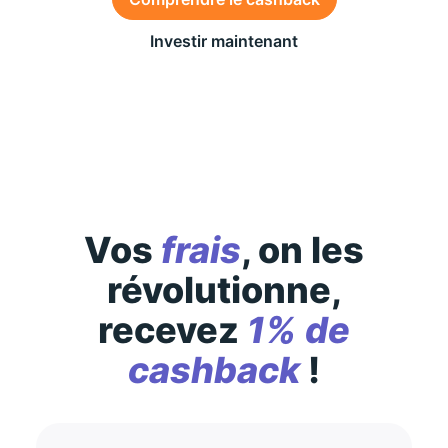
Investir maintenant
Des conditions générales s’appliquent à l’offre,
consultez-les
ici
Vos
frais
, on les
révolutionne,
recevez
1% de
cashback
!