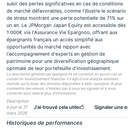
subir des pertes significatives en cas de conditions
de marché défavorables, comme l'illustre le scénario
de stress montrant une perte potentielle de 71% sur
un an. Le JPMorgan Japan Equity est accessible dès
1 000€ via l'Assurance Vie Epargnoo, offrant aux
épargnants français un accès simplifié aux
opportunités du marché nippon avec
l'accompagnement d'experts en gestion de
patrimoine pour une diversification géographique
optimale de leur portefeuille d'investissement.
La description générée par epargnoo IA ne constitue en aucun cas un
conseil en investissement financier. Il s'agit d'une analyse arbitraire
réalisée sur la base des données disponibles à date. epargnoo IA peut
commettre des erreurs, n'hésitez pas à nous les signaler et à nous
contacter pour obtenir plus d'informations.
Description
J'ai trouvé cela utile
Signaler une erre
à jour le 31
mars 2026
Historiques de performances