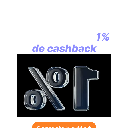
En assurance vie,
la révolution
commence par
1%
de cashback
Comprendre le cashback